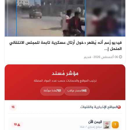
فيديو زُعم أنه يُظهر دخول أرتال عسكرية تابعة للمجلس الانتقالي
المنحل إ...
06 أغسطس 2026
· قديم
مؤشر مُسند
ترتيب المواقع والحسابات حسب عدد المواد المضللة
761
146
مصدر مراقب
مادة موثّقة
المواقع الإخبارية والقنوات
16
اليمن الآن
1
10
موقع إخباري / قناة