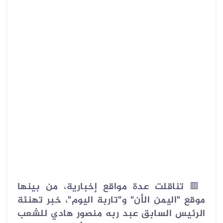
🟥
تناقلت عدة مواقع إخبارية، من بينها
موقع "اليمن الأن" و"تاربة اليوم"، خبر تهنئة
الرئيس السابق عبد ربه منصور هادي للشعب