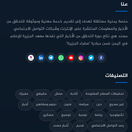
عنا
منصة يمنية مستقلة تهدف إلى تقديم خدمة مهنية وموثوقة للتحقق من
الأخبار والمعلومات المنتشرة على الإنترنت وشبكات التواصل الاجتماعي.
مسند هي نتاج دورة التحقق من الأخبار التي نفذها معهد الجزيرة للإعلام
في اليمن ضمن مبادرة "سفراء الجزيرة".
التصنيفات
تحقيقات المصادر المفتوحة
كاذبة
مضلل
حقيقي
مفبرك
غير صحيح
دين
سياسة
فنون
نجوم ومشاهير
أخبار
تكنولوجيا
رياضة
توعية
توضيح
عسكري
رصد التواصل الاجتماعي
قديم
أخبار مسند