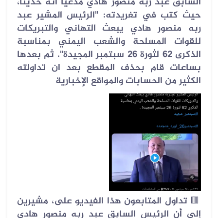
السابق عبد ربه منصور هادي مدعيا أنه حديثًا،
حيث كتب في تغريدته: "الرئيس المشير عبد
ربه منصور هادي يبعث التهاني والتبريكات
للقوات المسلحة والشعب اليمني بمناسبة
الذكرى 62 لثورة 26 سبتمبر المجيدة". ثم بعدها
بساعات قام بحذف المقطع بعد ان تداولته
الكثير من الحسابات والمواقع الإخبارية
🟥
تداول المتابعون هذا الفيديو على، مشيرين
إلى أن الرئيس السابق عبد ربه منصور هادي