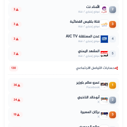
الأمناء نت
2
3
موقع إخباري / قناة
قناة بلقيس الفضائية
3
3
موقع إخباري / قناة
عدن المستقلة AIC TV
4
3
موقع إخباري / قناة
المشهد اليمني
5
2
موقع إخباري / قناة
حسابات التواصل الاجتماعي
130
عمرو سالم باوزير
1
36
Facebook
أبوخالد الناخبي
2
24
X
بركان المسيرة
3
19
X
صالح الحمومي