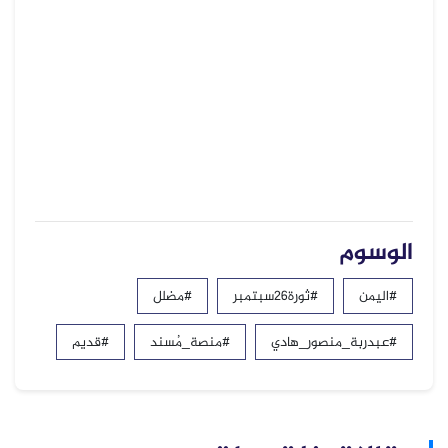
الوسوم
#اليمن
#ثورة26سبتمبر
#مضلل
#عبدربة_منصور_هادي
#منصة_مُسند
#قديم