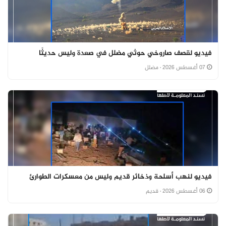
فيديو لقصف صاروخي حوثي مضلل في صعدة وليس حديثًا
07 أغسطس 2026
· مضلل
فيديو لنهب أسلحة وذخائر قديم وليس من معسكرات الطوارئ
06 أغسطس 2026
· قديم