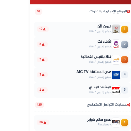
المواقع الإخبارية والقنوات
16
اليمن الآن
1
10
موقع إخباري / قناة
الأمناء نت
2
3
موقع إخباري / قناة
قناة بلقيس الفضائية
3
3
موقع إخباري / قناة
عدن المستقلة AIC TV
4
3
موقع إخباري / قناة
المشهد اليمني
5
2
موقع إخباري / قناة
حسابات التواصل الاجتماعي
125
عمرو سالم باوزير
1
36
Facebook