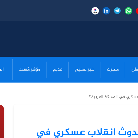
لل
مفبرك
غير صحيح
قديم
مؤشر مُسند
ال
عسكري في المملكة العربية؟
حدوث انقلاب عسكري في