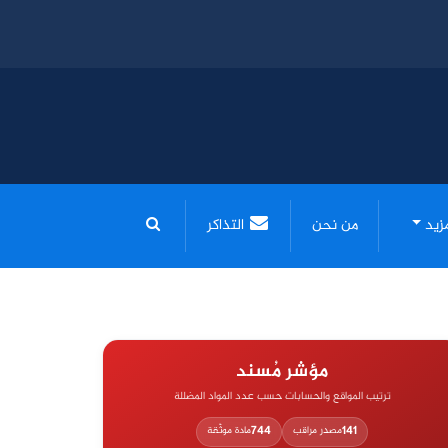
مزيد
من نحن
التذاكر
مؤشر مُسند
ترتيب المواقع والحسابات حسب عدد المواد المضللة
744
141
مصدر مراقب
مادة موثّقة