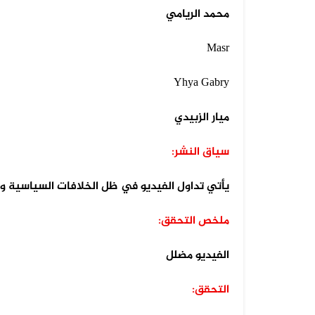
محمد الريامي
04 أغسطس 2026
Masr
الفيديو المتداول لانزلاق طائرة أمر...
Yhya Gabry
ميار الزبيدي
سياق النشر:
يأتي تداول الفيديو في ظل الخلافات السياسية و
ملخص التحقق:
الفيديو مضلل
التحقق: