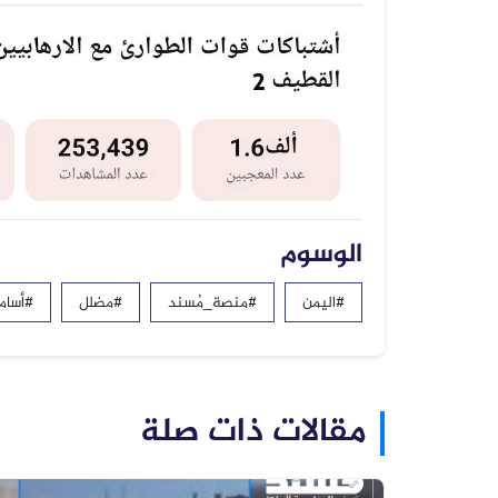
الوسوم
#اليمن
#منصة_مُسند
#مضلل
#أسام
مقالات ذات صلة