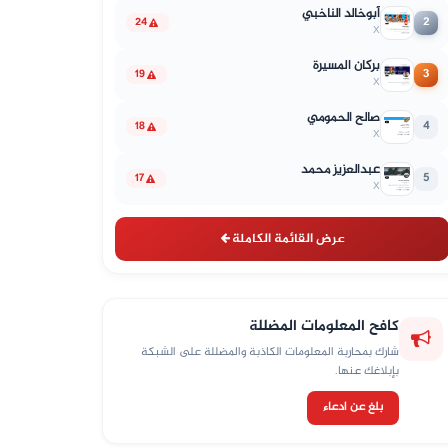
أبوخالد الناخبي
2
24
X
بركان المسيرة
3
19
X
صالح الحمومي
4
18
X
عبدالعزيز محمد
5
17
X
عرض القائمة الكاملة
كافح المعلومات المضللة
شارك بمحاربة المعلومات الكاذبة والمضللة على الشبكة
بإبلاغك عنها.
بلغ عن ادعاء