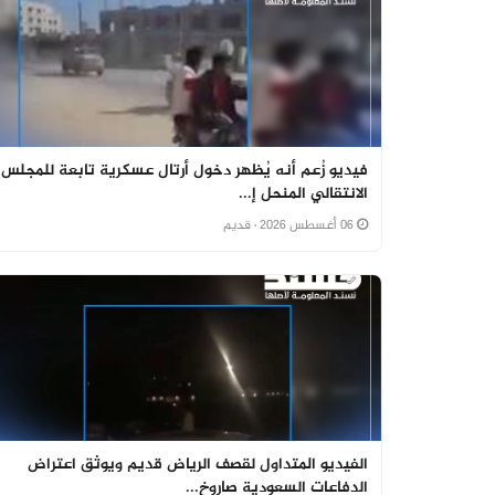
فيديو زُعم أنه يُظهر دخول أرتال عسكرية تابعة للمجلس
الانتقالي المنحل إ...
06 أغسطس 2026
· قديم
الفيديو المتداول لقصف الرياض قديم ويوثق اعتراض
الدفاعات السعودية صاروخ...