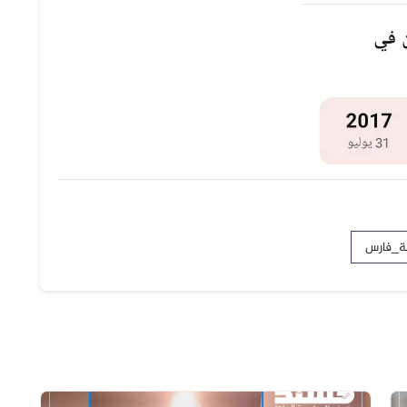
ة_فارس