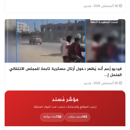
06 أغسطس 2026
· قديم
فيديو زُعم أنه يُظهر دخول أرتال عسكرية تابعة للمجلس الانتقالي
المنحل إ...
06 أغسطس 2026
· قديم
مؤشر مُسند
ترتيب المواقع والحسابات حسب عدد المواد المضللة
750
145
مصدر مراقب
مادة موثّقة