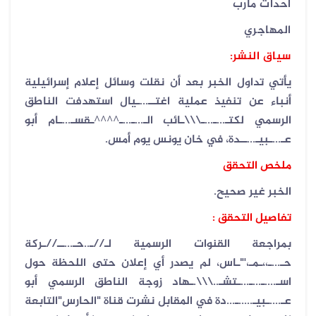
احداث مأرب
المهاجري
سياق النشر:
يأتي تداول الخبر بعد أن نقلت وسائل إعلام إسرائيلية
أنباء عن تنفيذ عملية اغتــ...ـيال استهدفت الناطق
الرسمي لكتـ...ـ...ـ\\\ـائب الـ...ـ...ـ^^^^ـقسـ...ـام أبو
عـ...ـبيـ...ــدة، في خان يونس يوم أمس.
ملخص التحقق
الخبر غير صحيح.
تفاصيل التحقق :
بمراجعة القنوات الرسمية لـ//ـ..حـ...ــ//ـركة
حـ...ـ،،ـمـ،'"ـاس، لم يصدر أي إعلان حتى اللحظة حول
اسـ....ـ...ـ...ـتشـ..\\\.ـهاد زوجة الناطق الرسمي أبو
عـ....ـبيـ.....ـ...دة في المقابل نشرت قناة "الحارس"التابعة