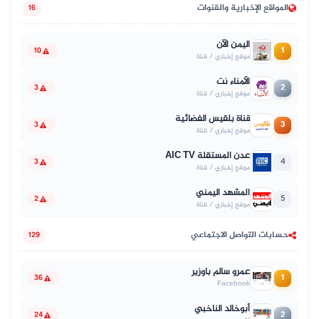
المواقع الإخبارية والقنوات
16
اليمن الآن
1
10
موقع إخباري / قناة
الأمناء نت
2
3
موقع إخباري / قناة
قناة بلقيس الفضائية
3
3
موقع إخباري / قناة
عدن المستقلة AIC TV
4
3
موقع إخباري / قناة
المشهد اليمني
5
2
موقع إخباري / قناة
حسابات التواصل الاجتماعي
129
عمرو سالم باوزير
1
36
Facebook
أبوخالد الناخبي
2
24