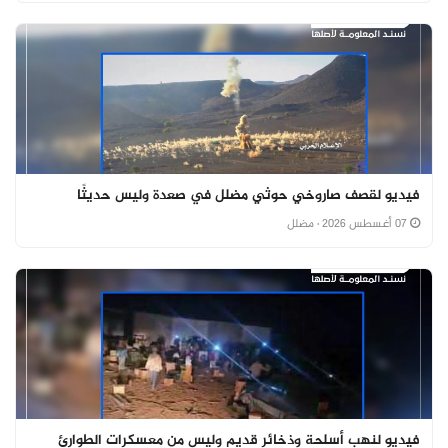
فيديو لقصف صاروخي حوثي مضلل في صعدة وليس حديثًا
07 أغسطس 2026
· مضلل
فيديو لنهب أسلحة وذخائر قديم وليس من معسكرات الطوارئ