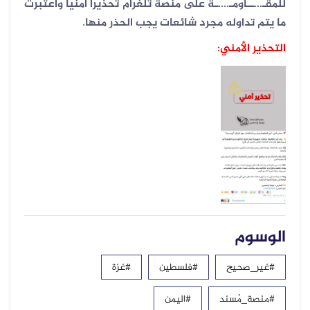
للمقـ...ــاومـ....ـة على منصة تلغرام تحذيرا أمنيا واعتبرت
ما يتم تداوله مجرد شائعات يجب الحذر منها.
التحذير الأمني:
الوسوم
#غير_صحيح
#فلسطين
#غزة
#منصة_مُسند
#اليمن