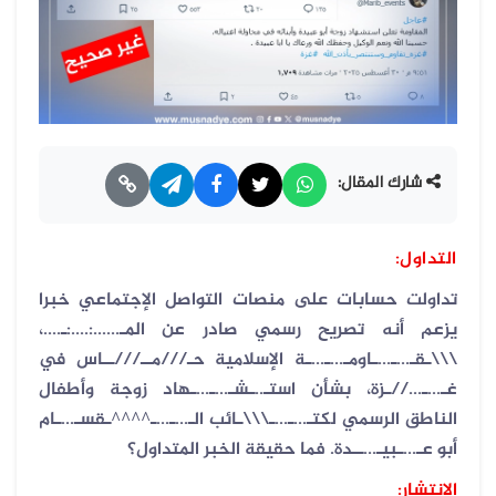
شارك المقال:
التداول:
تداولت حسابات على منصات التواصل الإجتماعي خبرا
يزعم أنه تصريح رسمي صادر عن المـ......:....:ـ....،
\\\ـقـ...ـ...ـاومـ...ـ...ـة الإسلامية حـ///مــ///ــاس في
غـ...ـ...//ـزة، بشأن استـ..ـشـ...ـ...ـهاد زوجة وأطفال
الناطق الرسمي لكتـ...ـ...ـ\\\ـائب الـ...ـ...ـ^^^^ـقسـ...ـام
أبو عـ...ـبيـ...ــدة. فما حقيقة الخبر المتداول؟
الانتشار: