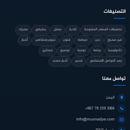
التصنيفات
تحقيقات المصادر المفتوحة
كاذبة
مضلل
حقيقي
مفبرك
غير صحيح
دين
سياسة
فنون
نجوم ومشاهير
أخبار
تكنولوجيا
رياضة
توعية
توضيح
عسكري
رصد التواصل الاجتماعي
قديم
أخبار مسند
تواصل معنا
اليمن
+967 78 259 3366
info@musnadye.com