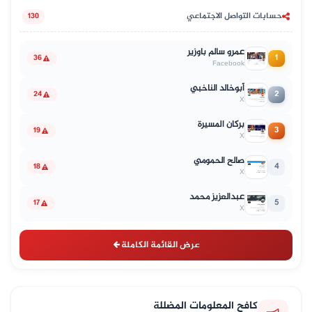
حسابات التواصل الاجتماعي
130
عمرو سالم باوزير
1
36
Facebook
أبوخالد الناخبي
2
24
X
بركان المسيرة
3
19
X
صالح الحمومي
4
18
X
عبدالعزيز محمد
5
17
X
عرض القائمة الكاملة
كافح المعلومات المضللة