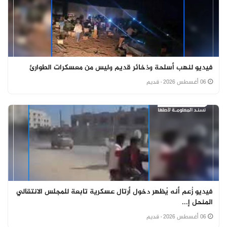
فيديو لنهب أسلحة وذخائر قديم وليس من معسكرات الطوارئ
06 أغسطس 2026
· قديم
فيديو زُعم أنه يُظهر دخول أرتال عسكرية تابعة للمجلس الانتقالي
المنحل إ...
06 أغسطس 2026
· قديم