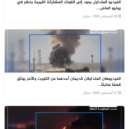
الفيديو المتداول يعود إلى القوات المشتركة الليبية ونُشر في
يونيو الماض...
08 أغسطس 2026
· مضلل
الفيديوهان المتداولان قديمان أحدهما من الكويت والآخر يوثق
قصفًا سابقًا...
07 أغسطس 2026
· مضلل