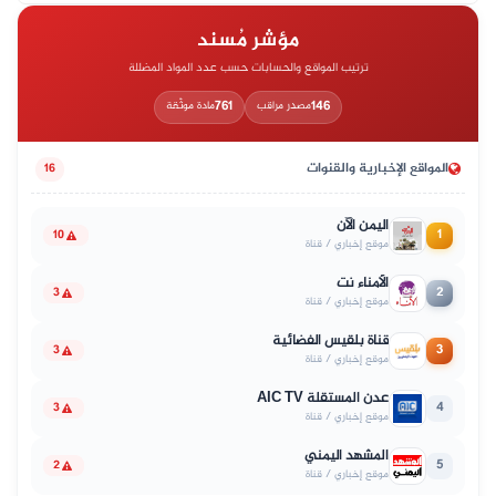
مؤشر مُسند
ترتيب المواقع والحسابات حسب عدد المواد المضللة
761
146
مصدر مراقب
مادة موثّقة
المواقع الإخبارية والقنوات
16
اليمن الآن
1
10
موقع إخباري / قناة
الأمناء نت
2
3
موقع إخباري / قناة
قناة بلقيس الفضائية
3
3
موقع إخباري / قناة
عدن المستقلة AIC TV
4
3
موقع إخباري / قناة
المشهد اليمني
5
2
موقع إخباري / قناة