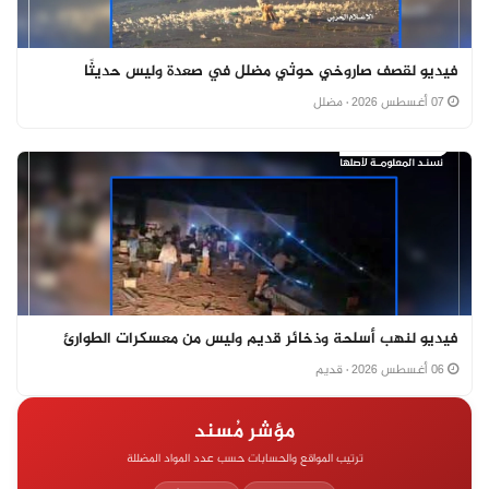
فيديو لقصف صاروخي حوثي مضلل في صعدة وليس حديثًا
07 أغسطس 2026
· مضلل
فيديو لنهب أسلحة وذخائر قديم وليس من معسكرات الطوارئ
06 أغسطس 2026
· قديم
مؤشر مُسند
ترتيب المواقع والحسابات حسب عدد المواد المضللة