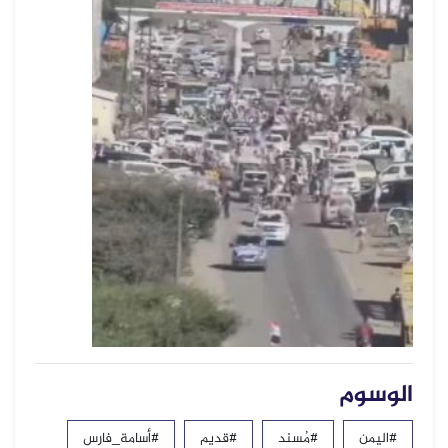
الوسوم
#اليمن
#مُسند
#قديم
#أسامة_فارس