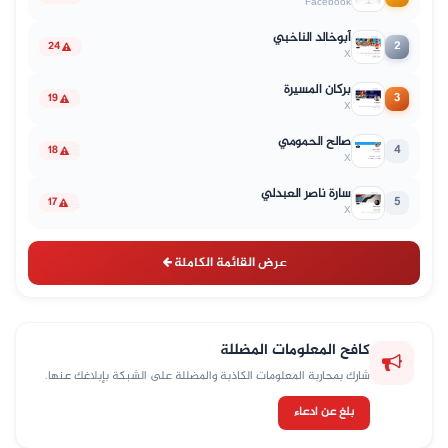
Facebook
أبوخالد الناخبي
2
24
X
بركان المسيرة
3
19
X
صالح الحمومي
4
18
X
سارة ناصر العبدلي
5
17
X
عرض القائمة الكاملة
كافح المعلومات المضللة
شارك بمحاربة المعلومات الكاذبة والمضللة على الشبكة بإبلاغك عنها.
بلغ عن ادعاء