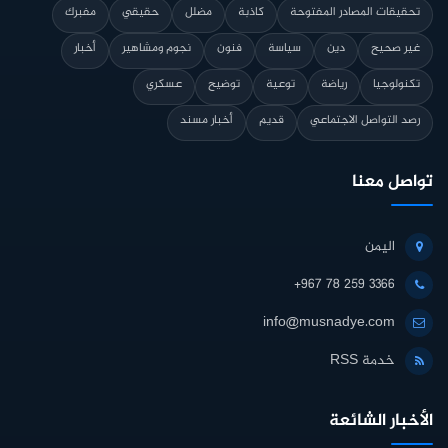
تحقيقات المصادر المفتوحة
كاذبة
مضلل
حقيقي
مفبرك
غير صحيح
دين
سياسة
فنون
نجوم ومشاهير
أخبار
تكنولوجيا
رياضة
توعية
توضيح
عسكري
رصد التواصل الاجتماعي
قديم
أخبار مسند
تواصل معنا
اليمن
+967 78 259 3366
info@musnadye.com
خدمة RSS
الأخبار الشائعة