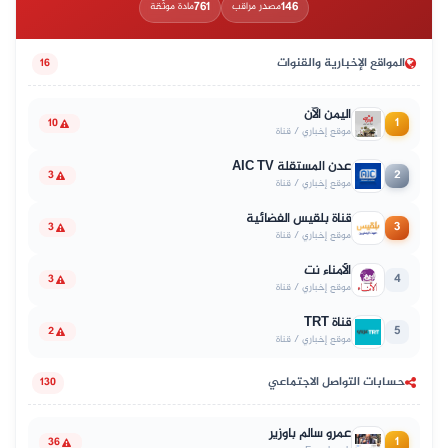
761
146
مصدر مراقب
مادة موثّقة
المواقع الإخبارية والقنوات
16
اليمن الآن
1
10
موقع إخباري / قناة
عدن المستقلة AIC TV
2
3
موقع إخباري / قناة
قناة بلقيس الفضائية
3
3
موقع إخباري / قناة
الأمناء نت
4
3
موقع إخباري / قناة
قناة TRT
5
2
موقع إخباري / قناة
حسابات التواصل الاجتماعي
130
عمرو سالم باوزير
1
36