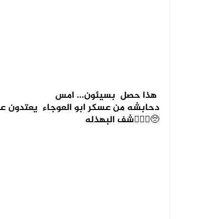
‏هذا حصل بسيئون... امس
دحابشه من عسكر ابو العوجاء يعتدون ع
شف البهذله🤷🏻‍♂️🥺