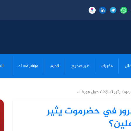
لل
مفبرك
غير صحيح
قديم
مؤشر مُسند
ال
وت يثير تساؤلات حول هوية ا...
رور في حضرموت يثير
لين؟