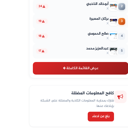
أبوخالد الناخبي
2
24
X
بركان المسيرة
3
19
X
صالح الحمومي
4
18
X
عبدالعزيز محمد
5
17
X
عرض القائمة الكاملة
كافح المعلومات المضللة
شارك بمحاربة المعلومات الكاذبة والمضللة على الشبكة
بإبلاغك عنها.
بلغ عن ادعاء