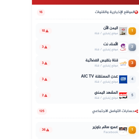
المواقع الإخبارية والقنوات
16
اليمن الآن
1
10
موقع إخباري / قناة
الأمناء نت
2
3
موقع إخباري / قناة
قناة بلقيس الفضائية
3
3
موقع إخباري / قناة
عدن المستقلة AIC TV
4
3
موقع إخباري / قناة
المشهد اليمني
5
2
موقع إخباري / قناة
حسابات التواصل الاجتماعي
125
عمرو سالم باوزير
1
36
Facebook