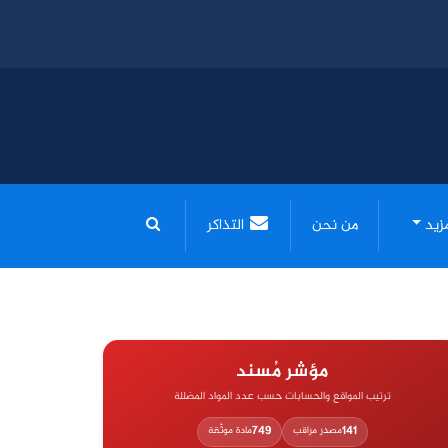
مزيد
من نحن
التذاكر
مؤشر مُسند
ترتيب المواقع والحسابات حسب عدد المواد المضللة
749
141
مصدر مراقب
مادة موثّقة