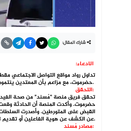
شارك المقال:
الادعاء:
تداول رواد مواقع التواصل الاجتماعي مقطع
حضرموت، مع مزاعم بأن المعتدين ينتمون إلى شمال اليمن.
التحقق:
تحقق فريق منصة "مُسند" من صحة الفيديو
حضرموت. وأكدت المنصة أن الحادثة وقعت ب
القبض على المتورطين. وأصدرت السلطات بي
عن الكشف عن هوية الفاعلين أو تقديم تفاصيل إضافية.
مصادر مُسند: