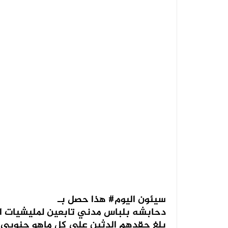
هذا حصل بـ ‎#سيئون اليوم
دحابشه بلباس مدني تابعين لمليشيات ا
بلغ حقدهم الدثين على كل ماهو جنوبي ا