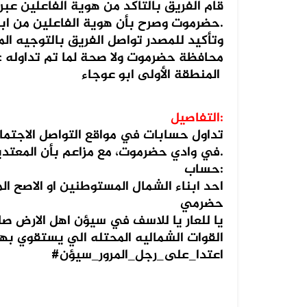
قام الفريق بالتاكد من هوية الفاعلين عبر
حضرموت وصرح بأن هوية الفاعلين من ابناء حضرموت نفسها.
وتأكيد للمصدر تواصل الفريق بالتوجيه المع
محافظة حضرموت ولا صحة لما تم تداوله عل
المنطقة الأولى ابو عوجاء
07 أغسطس 2026
الخبر والتصميم مفبركان وقناة المهر...
التفاصيل:
تداول حسابات في مواقع التواصل الاجتماع
07 أغسطس 2026
في وادي حضرموت، مع مزاعم بأن المعتدين ينتمون إلى شمال اليمن.
الفيديوهان المتداولان قديمان أحدهم...
حساب:
احد ابناء الشمال المستوطنين او الاصح 
حضرمي
07 أغسطس 2026
يا للعار يا للاسف في سيؤن اهل الارض 
الفيديو المتداول لحرائق أرامكو قدي...
القوات الشماليه المحتله الي يستقوي بها 
‎#اعتدا_على_رجل_المرور_سيؤن
07 أغسطس 2026
فيديو لقصف صاروخي حوثي مضلل في
صعد...