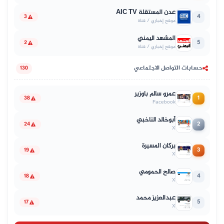
عدن المستقلة AIC TV
4
3
موقع إخباري / قناة
المشهد اليمني
5
2
موقع إخباري / قناة
حسابات التواصل الاجتماعي
130
عمرو سالم باوزير
1
38
Facebook
أبوخالد الناخبي
2
24
X
بركان المسيرة
3
19
X
صالح الحمومي
4
18
X
عبدالعزيز محمد
5
17
X