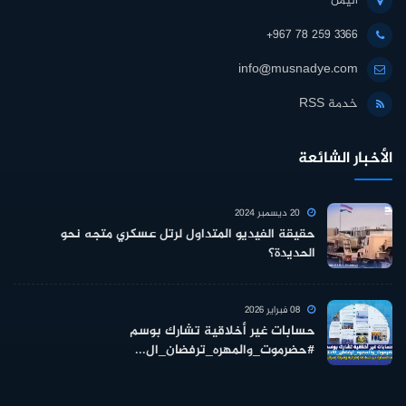
اليمن
+967 78 259 3366
info@musnadye.com
خدمة RSS
الأخبار الشائعة
20 ديسمبر 2024
حقيقة الفيديو المتداول لرتل عسكري متجه نحو
الحديدة؟
08 فبراير 2026
حسابات غير أخلاقية تشارك بوسم
#حضرموت_والمهره_ترفضان_ال...