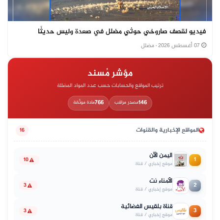
فيديو لقصف صاروخي حوثي مضلل في صعدة وليس حديثًا
07 أغسطس 2026
· مضلل
مؤشر مُسند
ترتيب المواقع والحسابات حسب عدد المواد المضللة
766
146
مصدر مراقب
مادة موثّقة
المواقع الإخبارية والقنوات
16
اليمن الآن
1
10
موقع إخباري / قناة
الأمناء نت
2
3
موقع إخباري / قناة
قناة بلقيس الفضائية
3
3
موقع إخباري / قناة