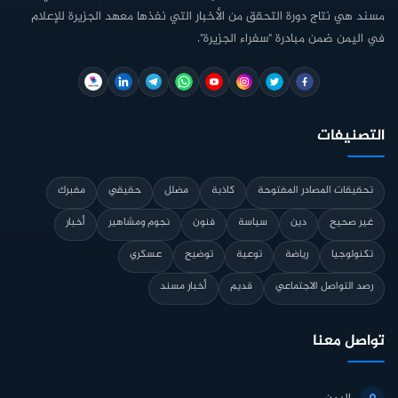
مسند هي نتاج دورة التحقق من الأخبار التي نفذها معهد الجزيرة للإعلام
في اليمن ضمن مبادرة "سفراء الجزيرة".
التصنيفات
تحقيقات المصادر المفتوحة
كاذبة
مضلل
حقيقي
مفبرك
غير صحيح
دين
سياسة
فنون
نجوم ومشاهير
أخبار
تكنولوجيا
رياضة
توعية
توضيح
عسكري
رصد التواصل الاجتماعي
قديم
أخبار مسند
تواصل معنا