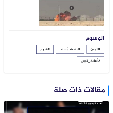
الوسوم
#اليمن
#منصة_مُسند
#قديم
#أسامة_فارس
مقالات ذات صلة