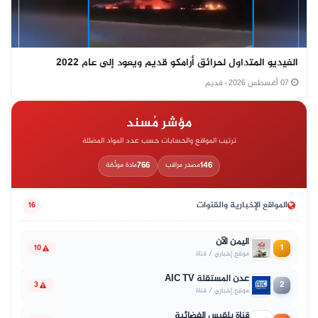
الفيديو المتداول لحرائق أرامكو قديم ويعود إلى عام 2022
07 أغسطس 2026
· قديم
مؤشر مُسند
ترتيب المواقع والحسابات حسب عدد المواد المضللة
766
146
مصدر مراقب
مادة موثّقة
المواقع الإخبارية والقنوات
16
اليمن الآن
1
10
موقع إخباري / قناة
عدن المستقلة AIC TV
2
3
موقع إخباري / قناة
قناة بلقيس الفضائية