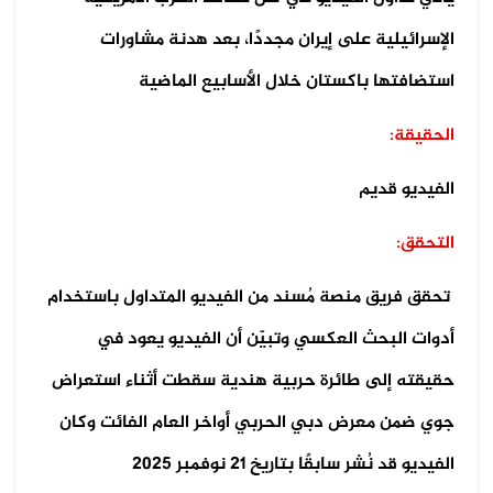
الإسرائيلية على إيران مجددًا، بعد هدنة مشاورات
استضافتها باكستان خلال الأسابيع الماضية
الحقيقة:
الفيديو قديم
التحقق:
تحقق فريق منصة مُسند من الفيديو المتداول باستخدام
أدوات البحث العكسي وتبيّن أن الفيديو يعود في
حقيقته إلى طائرة حربية هندية سقطت أثناء استعراض
جوي ضمن معرض دبي الحربي أواخر العام الفائت وكان
الفيديو قد نُشر سابقًا بتاريخ 21 نوفمبر 2025