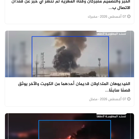
الخبر والتصميم مفبركان وقناة المهرية لم تنشر أي خبر عن فقدان
الاتصال ب...
07 أغسطس 2026
· مفبرك
الفيديوهان المتداولان قديمان أحدهما من الكويت والآخر يوثق
قصفًا سابقًا...
07 أغسطس 2026
· مضلل