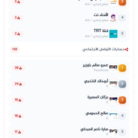
3
3
موقع إخباري / قناة
الأمناء نت
4
3
موقع إخباري / قناة
قناة TRT
5
2
موقع إخباري / قناة
حسابات التواصل الاجتماعي
130
عمرو سالم باوزير
1
38
Facebook
أبوخالد الناخبي
2
24
X
بركان المسيرة
3
19
X
صالح الحمومي
4
18
X
سارة ناصر العبدلي
5
17
X