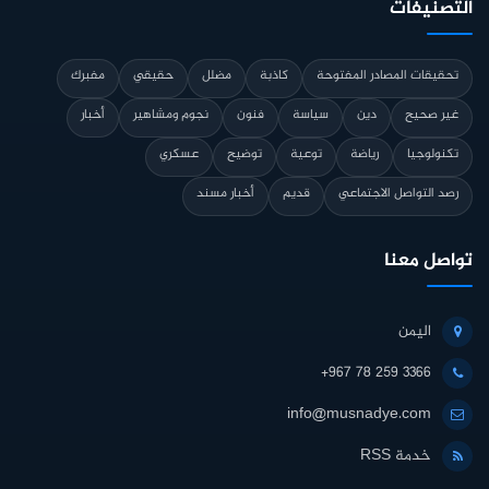
التصنيفات
تحقيقات المصادر المفتوحة
كاذبة
مضلل
حقيقي
مفبرك
غير صحيح
دين
سياسة
فنون
نجوم ومشاهير
أخبار
تكنولوجيا
رياضة
توعية
توضيح
عسكري
رصد التواصل الاجتماعي
قديم
أخبار مسند
تواصل معنا
اليمن
+967 78 259 3366
info@musnadye.com
خدمة RSS