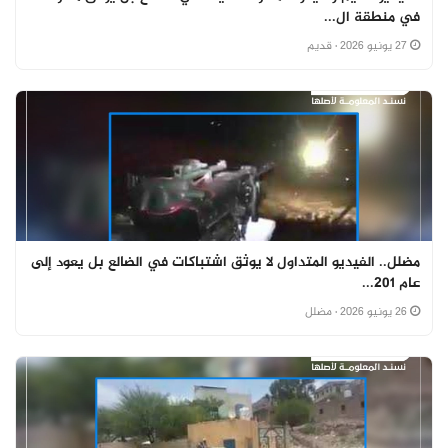
في منطقة ال...
27 يونيو 2026
· قديم
مضلل.. الفيديو المتداول لا يوثق اشتباكات في الضالع بل يعود إلى
عام 201...
26 يونيو 2026
· مضلل