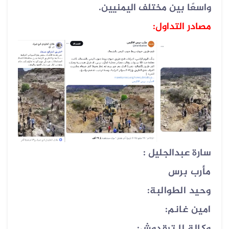
واسعًا بين مختلف اليمنيين
.
مصادر التداول:
سارة عبدالجليل :
مأرب برس
وحيد الطوالبة:
امين غانم:
وكالة لا ترقدوش: