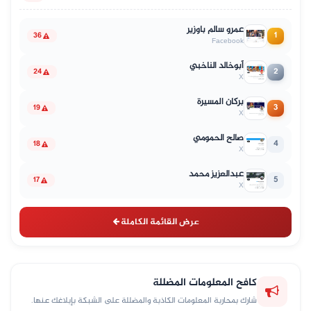
عمرو سالم باوزير
1
36
Facebook
أبوخالد الناخبي
2
24
X
بركان المسيرة
3
19
X
صالح الحمومي
4
18
X
عبدالعزيز محمد
5
17
X
عرض القائمة الكاملة
كافح المعلومات المضللة
شارك بمحاربة المعلومات الكاذبة والمضللة على الشبكة بإبلاغك عنها.