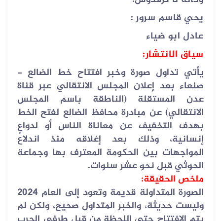
يحي قاسم سرور :
عادل ابو ضياء
سياق الانتشار
:
يأتي تداول صورة وخبر افتتاح خط الضالع -
صنعاء بعد إعلان المجلس الانتقالي عبر قناة
عدن المستقلة (الناطقة باسم المجلس
الانتقالي) عن مبادرة محافظ الضالع لفتح الخط
بهدف التخفيف عن معاناة الناس أو لدواعٍ
إنسانية، وذلك بعد إغلاقه منذ اندلاع
المواجهات بين الحكومة المعترف بها وجماعة
الحوثي قبل نحو عشر سنوات
.
ملخص الحقيقة
:
الصورة المتداولة قديمة وتعود إلى العام 2024
وليست حديثة، والخبر المتداول صحيح، ولكن لم
يتم الافتتاح حتى اللحظة من قبل طرفي الحرب