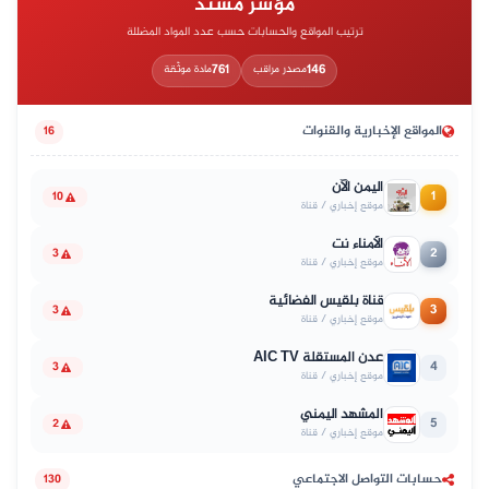
مؤشر مُسند
ترتيب المواقع والحسابات حسب عدد المواد المضللة
761
146
مصدر مراقب
مادة موثّقة
المواقع الإخبارية والقنوات
16
اليمن الآن
1
10
موقع إخباري / قناة
الأمناء نت
2
3
موقع إخباري / قناة
قناة بلقيس الفضائية
3
3
موقع إخباري / قناة
عدن المستقلة AIC TV
4
3
موقع إخباري / قناة
المشهد اليمني
5
2
موقع إخباري / قناة
حسابات التواصل الاجتماعي
130