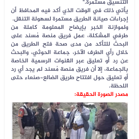
التنسيق مستمرة
".
يأتي ذلك في الوقت الذي أكد فيه المحافظ أن
إجراءات صيانة الطريق مستمرة لسهولة التنقل
.
ولموازنة الخبر بإيضاح المعلومة كاملة من
طرفي المشكلة، عمل فريق منصة مُسند على
البحث للتأكد من مدى صحة فتح الطريق من
خلال رأي الطرف الآخر، جماعة الحوثي، والبحث
عن رد أو تعليق عبر القنوات الرسمية الخاصة
بالجماعة، إلا أن فريق منصة مُسند لم يجد أي رد
أو تعليق حول افتتاح طريق الضالع-صنعاء حتى
اللحظة
.
مصدر الصورة الحقيقة: