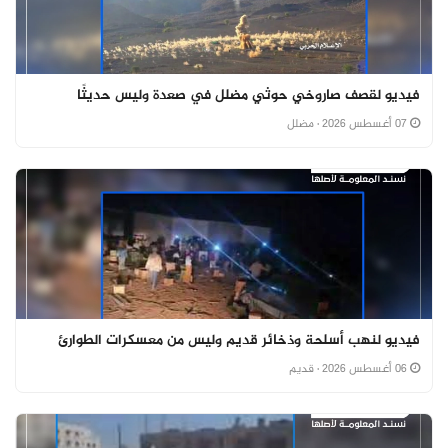
فيديو لقصف صاروخي حوثي مضلل في صعدة وليس حديثًا
07 أغسطس 2026
· مضلل
فيديو لنهب أسلحة وذخائر قديم وليس من معسكرات الطوارئ
06 أغسطس 2026
· قديم