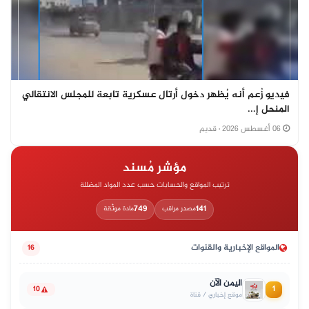
فيديو زُعم أنه يُظهر دخول أرتال عسكرية تابعة للمجلس الانتقالي
المنحل إ...
06 أغسطس 2026
· قديم
مؤشر مُسند
ترتيب المواقع والحسابات حسب عدد المواد المضللة
749
141
مصدر مراقب
مادة موثّقة
المواقع الإخبارية والقنوات
16
اليمن الآن
1
10
موقع إخباري / قناة