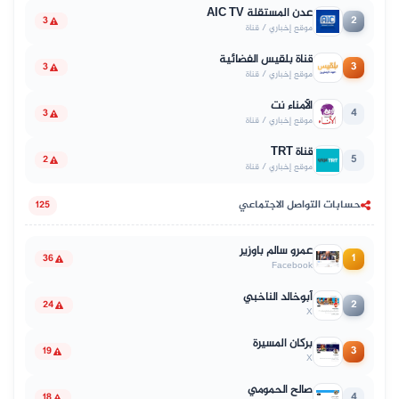
عدن المستقلة AIC TV
2
3
موقع إخباري / قناة
قناة بلقيس الفضائية
3
3
موقع إخباري / قناة
الأمناء نت
4
3
موقع إخباري / قناة
قناة TRT
5
2
موقع إخباري / قناة
حسابات التواصل الاجتماعي
125
عمرو سالم باوزير
1
36
Facebook
أبوخالد الناخبي
2
24
X
بركان المسيرة
3
19
X
صالح الحمومي
4
18