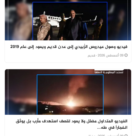
فيديو وصول عيدروس الزُبيدي إلى عدن قديم ويعود إلى عام 2019
09 أغسطس 2026
· قديم
الفيديو المتداول مضلل ولا يعود لقصف استهدف مأرب بل يوثق
انفجاراً في طه...