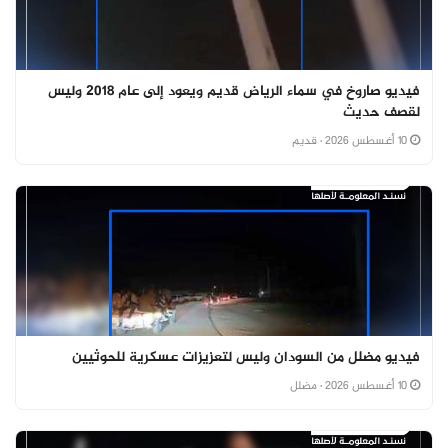
فيديو صاروخ في سماء الرياض قديم ويعود إلى عام 2018 وليس
لقصف حديث
10 أغسطس 2026
· قديم
فيديو مضلل من السودان وليس لتعزيزات عسكرية للحوثيين
10 أغسطس 2026
· مضلل