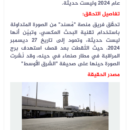
عام 2024 وليست حديثة.
تفاصيل التحقق:
تحقّق فريق منصة "مُسند" من الصورة المتداولة
باستخدام تقنية البحث العكسي، وتبيّن أنها
ليست حديثة، وتعود إلى تاريخ 27 ديسمبر
2024، حيث التُقطت بعد قصف استهدف برج
المراقبة في مطار صنعاء في حينه، وقد نُشرت
الصورة حينها على صحيفة "الشرق الأوسط"
مصدر الحقيقة