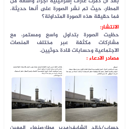
بعد أن دمّرت غارات إسرائيلية أجزاء واسعة من
المطار، حيث تم نشر الصورة على أنها حديثة.
فما حقيقة هذه الصورة المتداولة؟
الانتشار
:
حظيت الصورة بتداول واسع ومستمر، مع
مشاركات مكثفة عبر مختلف المنصات
الاجتماعية وحسابات قادة حوثيين
.
مصادر الادعاء :
حساب/خالد الشايف(مدير مطارصنعاء المعين