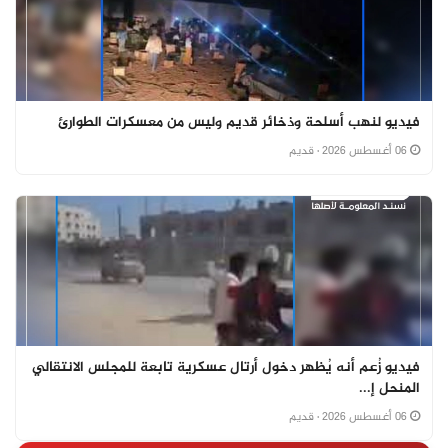
فيديو لنهب أسلحة وذخائر قديم وليس من معسكرات الطوارئ
06 أغسطس 2026
· قديم
فيديو زُعم أنه يُظهر دخول أرتال عسكرية تابعة للمجلس الانتقالي
المنحل إ...
06 أغسطس 2026
· قديم