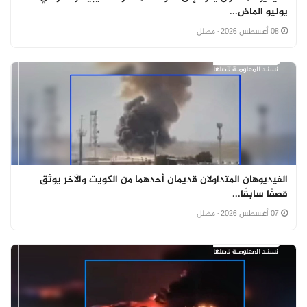
يونيو الماض...
08 أغسطس 2026
· مضلل
الفيديوهان المتداولان قديمان أحدهما من الكويت والآخر يوثق
قصفًا سابقًا...
07 أغسطس 2026
· مضلل