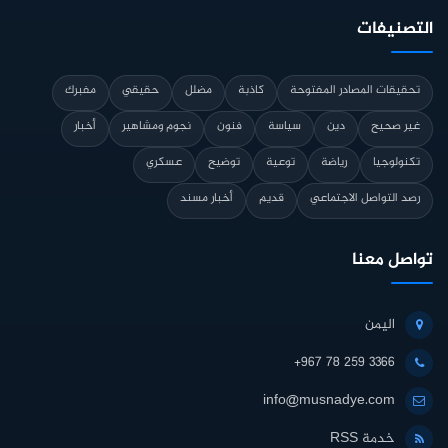
التصنيفات
تحقيقات المصادر المفتوحة
كاذبة
مضلل
حقيقي
مفبرك
غير صحيح
دين
سياسة
فنون
نجوم ومشاهير
أخبار
تكنولوجيا
رياضة
توعية
توضيح
عسكري
رصد التواصل الاجتماعي
قديم
أخبار مسند
تواصل معنا
اليمن
+967 78 259 3366
info@musnadye.com
خدمة RSS