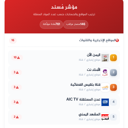
مؤشر مُسند
ترتيب المواقع والحسابات حسب عدد المواد المضللة
761
146
مصدر مراقب
مادة موثّقة
المواقع الإخبارية والقنوات
16
اليمن الآن
1
10
موقع إخباري / قناة
الأمناء نت
2
3
موقع إخباري / قناة
قناة بلقيس الفضائية
3
3
موقع إخباري / قناة
عدن المستقلة AIC TV
4
3
موقع إخباري / قناة
المشهد اليمني
5
2
موقع إخباري / قناة