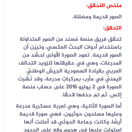
ملخص التحقق:
الصور قديمة ومضللة.
التحقق:
تحقّق فريق منصة مُسند من الصور المتداولة
باستخدام أدوات البحث العكسي، وتبيّن أن
الصور قديمة. تعود الصورة الأولى لحشد من
المدرعات، وهي في حقيقتها لتزويد التحالف
العربي بقيادة السعودية الجيشَ الوطنيَّ
اليمنيَّ في مأرب بمركباتٍ مدرعة، وقد نُشرت
الصورة في 2 يوليو 2016 على حساب منصة
إكس، ثم تم حذفها لاحقًا.
أما الصورة الثانية، وهي لعربة عسكرية مدرعة
وعليها مسلحون حوثيون، فهي صورة قديمة
أيضًا، وكانت جماعة الحوثي قد أعلنت أنها
استولت عليها في هجوم وقع على الحدود