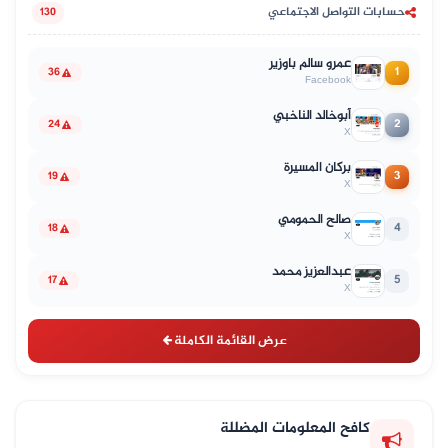
حسابات التواصل الاجتماعي
130
عمرو سالم باوزير
1
36
Facebook
أبوخالد الناخبي
2
24
X
بركان المسيرة
3
19
X
صالح الحمومي
4
18
X
عبدالعزيز محمد
5
17
X
عرض القائمة الكاملة
كافح المعلومات المضللة