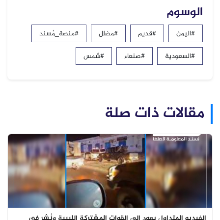
الوسوم
#اليمن
#قديم
#مضلل
#منصة_مُسند
#السعودية
#صنعاء
#شمس
مقالات ذات صلة
الفيديو المتداول يعود إلى القوات المشتركة الليبية ونُشر في