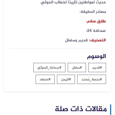
حديث لمواطنين تأييدًا لخطاب الحوثي
.
مصادر الحقيقة:
طارق سلام:
صحافة 24:
التصنيف:
قديم ومضلل
الوسوم
#قديم
#مضلل
#جماعة_الحوثي
#منصة_مُسند
#اليمن
#صنعاء
مقالات ذات صلة