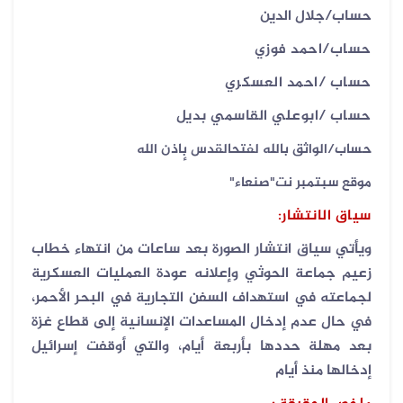
حساب/جلال الدين
حساب/احمد فوزي
حساب /احمد العسكري
حساب /ابوعلي القاسمي بديل
حساب/الواثق بالله لفتحالقدس بٕاذن الله
موقع سبتمبر نت"صنعاء"
سياق الانتشار:
ويأتي سياق انتشار الصورة بعد ساعات من انتهاء خطاب
زعيم جماعة الحوثي وإعلانه عودة العمليات العسكرية
لجماعته في استهداف السفن التجارية في البحر الأحمر،
في حال عدم إدخال المساعدات الإنسانية إلى قطاع غزة
بعد مهلة حددها بأربعة أيام، والتي أوقفت إسرائيل
إدخالها منذ أيام