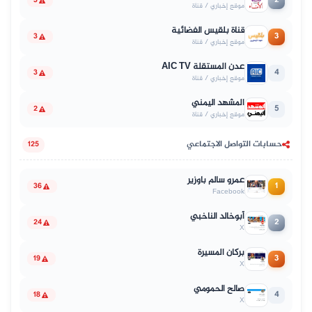
2
3
موقع إخباري / قناة
قناة بلقيس الفضائية
3
3
موقع إخباري / قناة
عدن المستقلة AIC TV
4
3
موقع إخباري / قناة
المشهد اليمني
5
2
موقع إخباري / قناة
حسابات التواصل الاجتماعي
125
عمرو سالم باوزير
1
36
Facebook
أبوخالد الناخبي
2
24
X
بركان المسيرة
3
19
X
صالح الحمومي
4
18
X