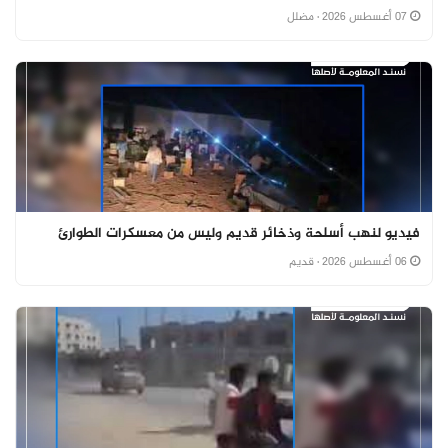
07 أغسطس 2026
· مضلل
فيديو لنهب أسلحة وذخائر قديم وليس من معسكرات الطوارئ
06 أغسطس 2026
· قديم