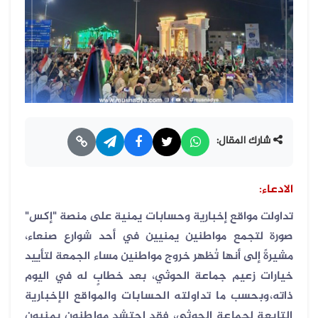
شارك المقال:
الادعاء:
تداولت مواقع إخبارية وحسابات يمنية على منصة "إكس"
صورة لتجمع مواطنين يمنيين في أحد شوارع صنعاء،
مشيرةً إلى أنها تُظهر خروج مواطنين مساء الجمعة لتأييد
خيارات زعيم جماعة الحوثي، بعد خطابٍ له في اليوم
ذاته،
وبحسب ما تداولته الحسابات والمواقع الإخبارية
التابعة لجماعة الحوثي، فقد احتشد مواطنون يمنيون