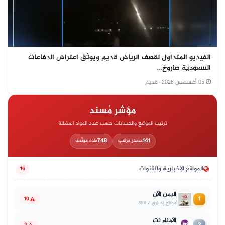
الفيديو المتداول لقصف الرياض قديم ويوثق اعتراض الدفاعات
السعودية صاروخ...
05 أغسطس 2026
· قديم
مؤشر مُسند
ترتيب المواقع والحسابات حسب عدد المواد المضللة
748
141
مصدر مراقب
مادة موثّقة
المواقع الإخبارية والقنوات
16
اليمن الآن
1
10
موقع إخباري / قناة
الأمناء نت