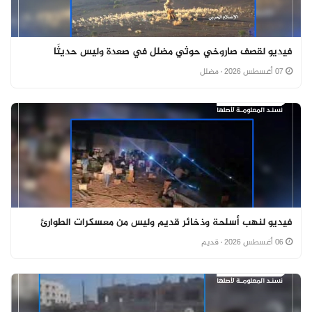
فيديو لقصف صاروخي حوثي مضلل في صعدة وليس حديثًا
07 أغسطس 2026
· مضلل
فيديو لنهب أسلحة وذخائر قديم وليس من معسكرات الطوارئ
06 أغسطس 2026
· قديم