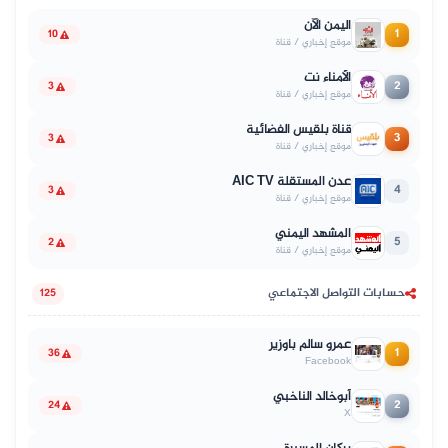
اليمن الآن
1
10
موقع إخباري / قناة
الأمناء نت
2
3
موقع إخباري / قناة
قناة بلقيس الفضائية
3
3
موقع إخباري / قناة
عدن المستقلة AIC TV
4
3
موقع إخباري / قناة
المشهد اليمني
5
2
موقع إخباري / قناة
حسابات التواصل الاجتماعي
125
عمرو سالم باوزير
1
36
Facebook
أبوخالد الناخبي
2
24
X