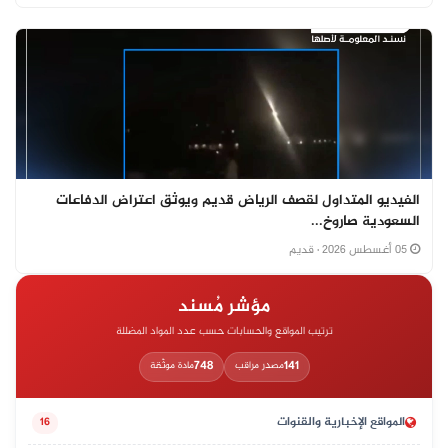
الفيديو المتداول لقصف الرياض قديم ويوثق اعتراض الدفاعات
السعودية صاروخ...
05 أغسطس 2026
· قديم
مؤشر مُسند
ترتيب المواقع والحسابات حسب عدد المواد المضللة
748
141
مصدر مراقب
مادة موثّقة
المواقع الإخبارية والقنوات
16