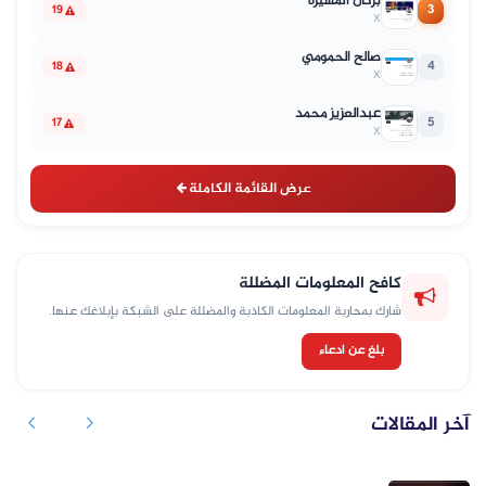
بركان المسيرة
3
19
X
صالح الحمومي
4
18
X
عبدالعزيز محمد
5
17
X
عرض القائمة الكاملة
كافح المعلومات المضللة
شارك بمحاربة المعلومات الكاذبة والمضللة على الشبكة بإبلاغك عنها.
بلغ عن ادعاء
آخر المقالات