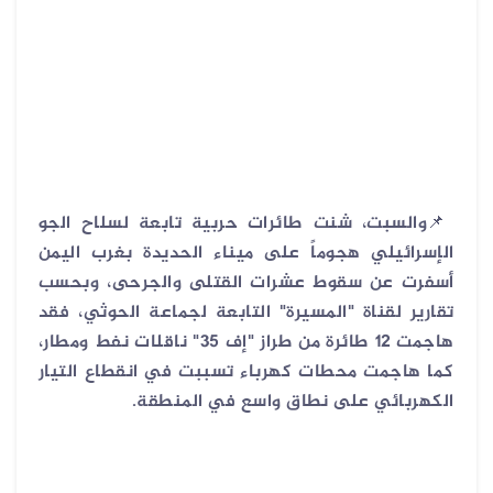
📌
والسبت، شنت طائرات حربية تابعة لسلاح الجو
الإسرائيلي هجوماً على ميناء الحديدة بغرب اليمن
أسفرت عن سقوط عشرات القتلى والجرحى، وبحسب
تقارير لقناة "المسيرة" التابعة لجماعة الحوثي، فقد
هاجمت 12 طائرة من طراز "إف 35" ناقلات نفط ومطار،
كما هاجمت محطات كهرباء تسببت في انقطاع التيار
الكهربائي على نطاق واسع في المنطقة.