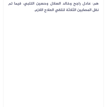
هم: عادل راجح وخالد السلال وحسين التلبي، فيما تم
نقل المصابين الثلاثة لتلقي العلاج اللازم.