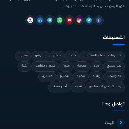
في اليمن ضمن مبادرة "سفراء الجزيرة".
التصنيفات
تحقيقات المصادر المفتوحة
كاذبة
مضلل
حقيقي
مفبرك
غير صحيح
دين
سياسة
فنون
نجوم ومشاهير
أخبار
تكنولوجيا
رياضة
توعية
توضيح
عسكري
رصد التواصل الاجتماعي
قديم
أخبار مسند
تواصل معنا
اليمن