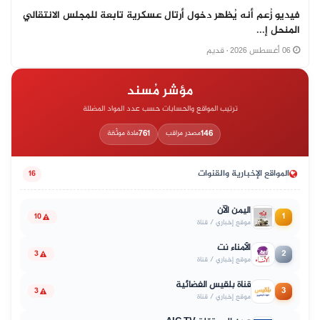
فيديو زُعم أنه يُظهر دخول أرتال عسكرية تابعة للمجلس الانتقالي
المنحل إ...
06 أغسطس 2026
· قديم
مؤشر مُسند
ترتيب المواقع والحسابات حسب عدد المواد المضللة
761
146
مصدر مراقب
مادة موثّقة
المواقع الإخبارية والقنوات
16
اليمن الآن
1
10
موقع إخباري / قناة
الأمناء نت
2
3
موقع إخباري / قناة
قناة بلقيس الفضائية
3
3
موقع إخباري / قناة