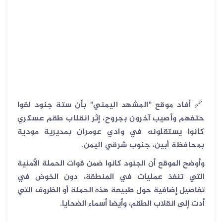
🔗
أفاد موقع "المشهد اليمني" بأن ستة جنود لقوا
حتفهم وأصيب آخرون بجروح، إثر انقلاب طقم عسكري
كانوا يستقلونه في وادي عومران بمديرية مودية
بمحافظة أبين، جنوب شرقي اليمن.
وأوضح الموقع أن الجنود كانوا ضمن قوات الحملة الأمنية
التي تنفذ عمليات في المنطقة، دون الخوض في
تفاصيل إضافية حول طبيعة هذه الحملة أو الظروف التي
أدت إلى انقلاب الطقم، وأيضا أسماء الضحايا.