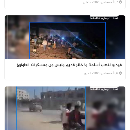
07 أغسطس 2026
· مضلل
فيديو لنهب أسلحة وذخائر قديم وليس من معسكرات الطوارئ
06 أغسطس 2026
· قديم