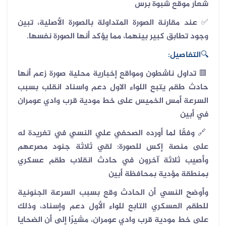
شعار موقع شبوة برس
✅ عند مقارنة الصورة المتداولة بالصورة الأصلية، تبين
وجود تطابق كبير بينهما، مما يؤكد أنها الصورة نفسها.
🔍
التفاصيل:
🟥
تداول ناشطون ومواقع إخبارية محلية صورة زعم أنها
حادث طقم يتبع اللواء الاول دعم واسناد انقلب بسبب
السرعة أمس الخميس على خط مودية قرب وادي عومران
في أبين
🔗
وفقًا لما أورده الصحفي علي النسي في تغريدة له
على منصة إكس للصورة: لقي ثلاثة جنود مصرعهم
وأصيب ثلاثة آخرون في حادث انقلاب طقم عسكري
بمنطقة مؤدية بمحافظة أبين
وأوضح النسي أن الحادث وقع بسبب السرعة الجنونية
للطقم العسكري التابع للواء الأول دعم وإسناد، وذلك
على خط مودية قرب وادي عومران، مشيرًا إلى أن الضحايا