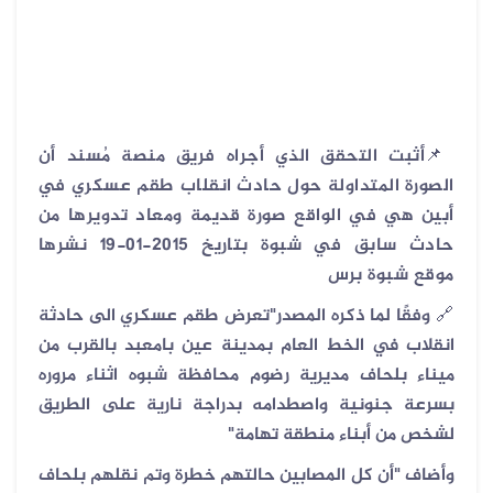
📌
أثبت التحقق الذي أجراه فريق منصة مُسند أن
الصورة المتداولة حول حادث انقلاب طقم عسكري في
أبين هي في الواقع صورة قديمة ومعاد تدويرها من
حادث سابق في شبوة بتاريخ 2015-01-19 نشرها
موقع شبوة برس
🔗
وفقًا لما ذكره المصدر"تعرض طقم عسكري الى حادثة
انقلاب في الخط العام بمدينة عين بامعبد بالقرب من
ميناء بلحاف مديرية رضوم محافظة شبوه اثناء مروره
بسرعة جنونية واصطدامه بدراجة نارية على الطريق
لشخص من أبناء منطقة تهامة"
وأضاف "أن كل المصابين حالتهم خطرة وتم نقلهم بلحاف