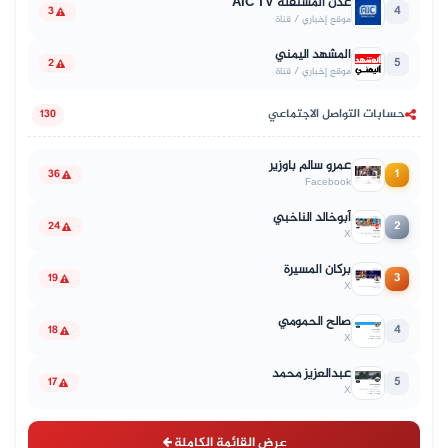
عدن المستقلة AIC TV
4
3
موقع إخباري / قناة
المشهد اليمني
5
2
موقع إخباري / قناة
حسابات التواصل الاجتماعي
130
عمرو سالم باوزير
1
36
Facebook
أبوخالد الناخبي
2
24
X
بركان المسيرة
3
19
X
صالح الحمومي
4
18
X
عبدالعزيز محمد
5
17
X
عرض القائمة الكاملة