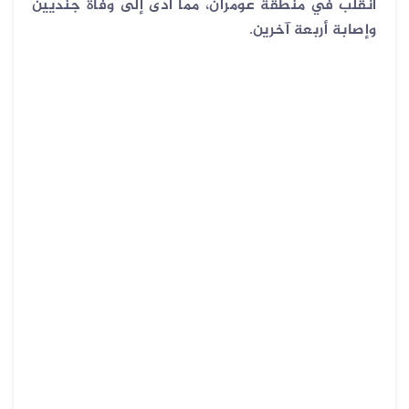
انقلب في منطقة عومران، مما أدى إلى وفاة جنديين
وإصابة أربعة آخرين.