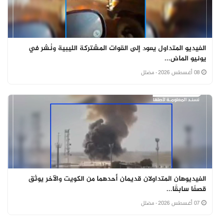
الفيديو المتداول يعود إلى القوات المشتركة الليبية ونُشر في
يونيو الماض...
08 أغسطس 2026
· مضلل
الفيديوهان المتداولان قديمان أحدهما من الكويت والآخر يوثق
قصفًا سابقًا...
07 أغسطس 2026
· مضلل