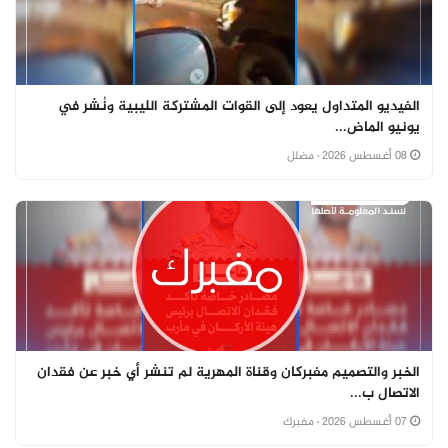
الفيديو المتداول يعود إلى القوات المشتركة الليبية ونُشر في
يونيو الماض...
08 أغسطس 2026
· مضلل
الخبر والتصميم مفبركان وقناة المهرية لم تنشر أي خبر عن فقدان
الاتصال ب...
07 أغسطس 2026
· مفبرك