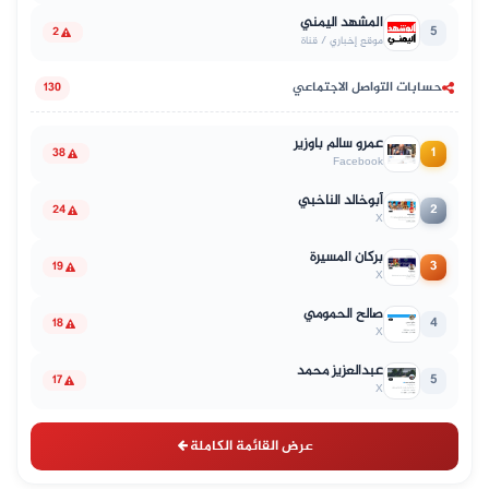
المشهد اليمني
5
2
موقع إخباري / قناة
حسابات التواصل الاجتماعي
130
عمرو سالم باوزير
1
38
Facebook
أبوخالد الناخبي
2
24
X
بركان المسيرة
3
19
X
صالح الحمومي
4
18
X
عبدالعزيز محمد
5
17
X
عرض القائمة الكاملة