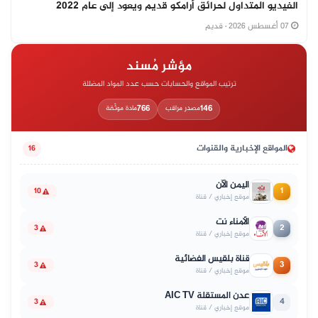
الفيديو المتداول لحرائق أرامكو قديم ويعود إلى عام 2022
07 أغسطس 2026
· قديم
مؤشر مُسند
ترتيب المواقع والحسابات حسب عدد المواد المضللة
766
146
مصدر مراقب
مادة موثّقة
المواقع الإخبارية والقنوات
16
اليمن الآن
1
10
موقع إخباري / قناة
الأمناء نت
2
3
موقع إخباري / قناة
قناة بلقيس الفضائية
3
3
موقع إخباري / قناة
عدن المستقلة AIC TV
4
3
موقع إخباري / قناة