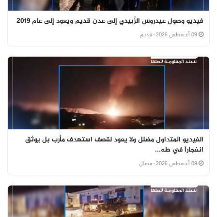
فيديو وصول عيدروس الزُبيدي إلى عدن قديم ويعود إلى عام 2019
09 أغسطس 2026
· قديم
الفيديو المتداول مضلل ولا يعود لقصف استهدف مأرب بل يوثق
انفجاراً في طه...
09 أغسطس 2026
· مضلل