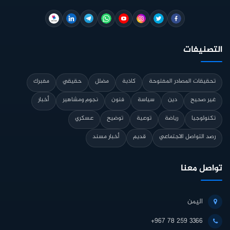
التصنيفات
تحقيقات المصادر المفتوحة
كاذبة
مضلل
حقيقي
مفبرك
غير صحيح
دين
سياسة
فنون
نجوم ومشاهير
أخبار
تكنولوجيا
رياضة
توعية
توضيح
عسكري
رصد التواصل الاجتماعي
قديم
أخبار مسند
تواصل معنا
اليمن
+967 78 259 3366