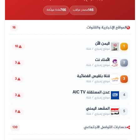
766
146
مصدر مراقب
مادة موثّقة
المواقع الإخبارية والقنوات
16
اليمن الآن
1
10
موقع إخباري / قناة
الأمناء نت
2
3
موقع إخباري / قناة
قناة بلقيس الفضائية
3
3
موقع إخباري / قناة
عدن المستقلة AIC TV
4
3
موقع إخباري / قناة
المشهد اليمني
5
2
موقع إخباري / قناة
حسابات التواصل الاجتماعي
130