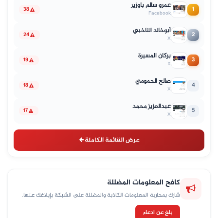
عمرو سالم باوزير
1
38
Facebook
أبوخالد الناخبي
2
24
X
بركان المسيرة
3
19
X
صالح الحمومي
4
18
X
عبدالعزيز محمد
5
17
X
عرض القائمة الكاملة
كافح المعلومات المضللة
شارك بمحاربة المعلومات الكاذبة والمضللة على الشبكة بإبلاغك عنها.
بلغ عن ادعاء