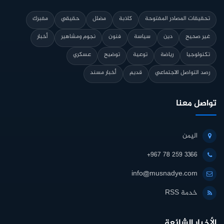
تحقيقات المصادر المفتوحة
كاذبة
مضلل
حقيقي
مفبرك
غير صحيح
دين
سياسة
فنون
نجوم ومشاهير
أخبار
تكنولوجيا
رياضة
توعية
توضيح
عسكري
رصد التواصل الاجتماعي
قديم
أخبار مسند
تواصل معنا
اليمن
+967 78 259 3366
info@musnadye.com
خدمة RSS
الأخبار الشائعة