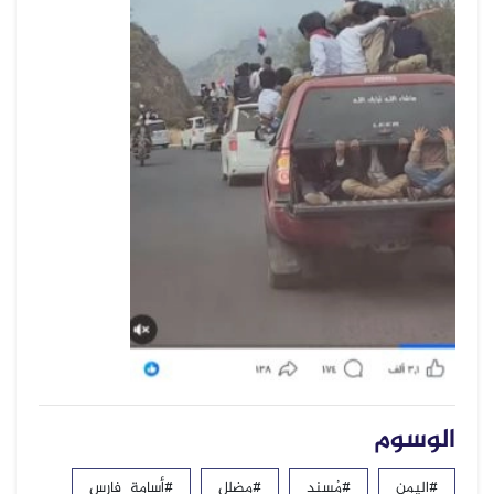
الوسوم
#اليمن
#مُسند
#مضلل
#أسامة_فارس