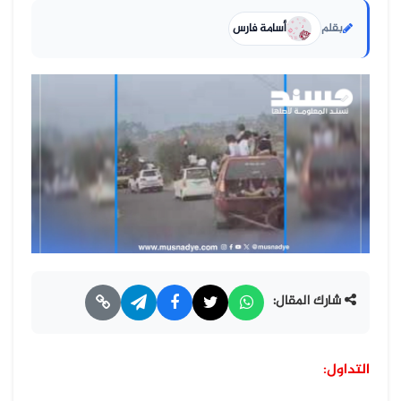
بقلم
أسامة فارس
شارك المقال:
التداول: