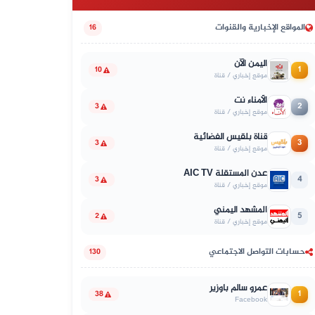
المواقع الإخبارية والقنوات
16
اليمن الآن
1
10
موقع إخباري / قناة
الأمناء نت
2
3
موقع إخباري / قناة
قناة بلقيس الفضائية
3
3
موقع إخباري / قناة
عدن المستقلة AIC TV
4
3
موقع إخباري / قناة
المشهد اليمني
5
2
موقع إخباري / قناة
حسابات التواصل الاجتماعي
130
عمرو سالم باوزير
1
38
Facebook