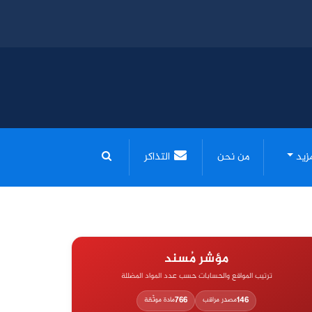
مزيد
من نحن
التذاكر
مؤشر مُسند
ترتيب المواقع والحسابات حسب عدد المواد المضللة
766
146
مصدر مراقب
مادة موثّقة