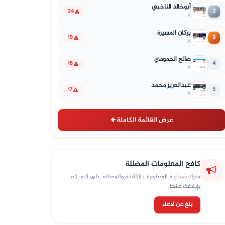
أبوخالد الناخبي
2
24
X
بركان المسيرة
3
19
X
صالح الحمومي
4
18
X
عبدالعزيز محمد
5
17
X
عرض القائمة الكاملة
كافح المعلومات المضللة
شارك بمحاربة المعلومات الكاذبة والمضللة على الشبكة
بإبلاغك عنها.
بلغ عن ادعاء