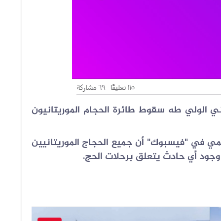
ني الولي طه سقوط طائرة الحجام الموريتانيون
ي في "فيسبوك" أن جميع الحجاج الموريتانيين
ً وجود أي حادث يتعلق برحلات الحج
.