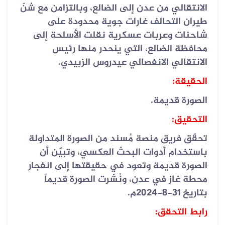
الانتقالي من عدن إلى الضالع، وبالتزامن مع شنّ
طيران التحالف غارات جوية محدودة على
شاحنات وعربات عسكرية نقلت الأسلحة إلى
محافظة الضالع، التي ينحدر منها رئيس
الانتقالي الانفصالي عيدروس الزبيدي.
الحقيقة:
الصورة قديمة.
التحقيق:
تحقّق فريق منصة مُسند من الصورة المتداولة
باستخدام أدوات البحث العكسي، وتبيّن أن
الصورة قديمة وتعود في حقيقتها إلى انفجار
محطة غاز في عدن، ونُشرت الصورة قديماً
بتاريخ 31-8-2024م.
رابط التحقق: