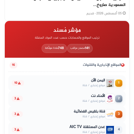
السعودية صاروخ...
05 أغسطس 2026
· قديم
مؤشر مُسند
ترتيب المواقع والحسابات حسب عدد المواد المضللة
748
141
مصدر مراقب
مادة موثّقة
المواقع الإخبارية والقنوات
16
اليمن الآن
1
10
موقع إخباري / قناة
الأمناء نت
2
3
موقع إخباري / قناة
قناة بلقيس الفضائية
3
3
موقع إخباري / قناة
عدن المستقلة AIC TV
4
3
موقع إخباري / قناة