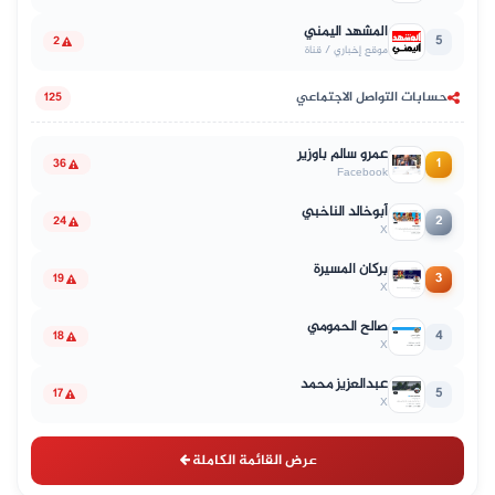
المشهد اليمني
5
2
موقع إخباري / قناة
حسابات التواصل الاجتماعي
125
عمرو سالم باوزير
1
36
Facebook
أبوخالد الناخبي
2
24
X
بركان المسيرة
3
19
X
صالح الحمومي
4
18
X
عبدالعزيز محمد
5
17
X
عرض القائمة الكاملة