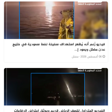
فيديو زُعم أنه يُظهر استهداف سفينة نفط سعودية في خليج
عدن مضلل ويعود إ...
06 أغسطس 2026
· مضلل
الفيديو المتداول لقصف الرياض قديم ويوثق اعتراض الدفاعات