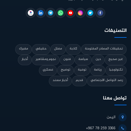
التصنيفات
تحقيقات المصادر المفتوحة
كاذبة
مضلل
حقيقي
مفبرك
غير صحيح
دين
سياسة
فنون
نجوم ومشاهير
أخبار
تكنولوجيا
رياضة
توعية
توضيح
عسكري
رصد التواصل الاجتماعي
قديم
أخبار مسند
تواصل معنا
اليمن
+967 78 259 3366