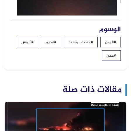
الوسوم
#اليمن
#منصة _مُسند
#قديم
#شمس
#عدن
مقالات ذات صلة