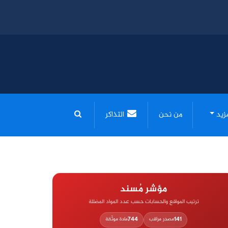
مزيد
من نحن
التذاكر
مؤشر مُسند
ترتيب المواقع والحسابات حسب عدد المواد المضللة
744
141
مصدر مراقب
مادة موثّقة