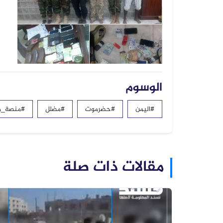
الوسوم
#اليمن
#حضرموت
#مضلل
#منصة_م
مقالات ذات صلة