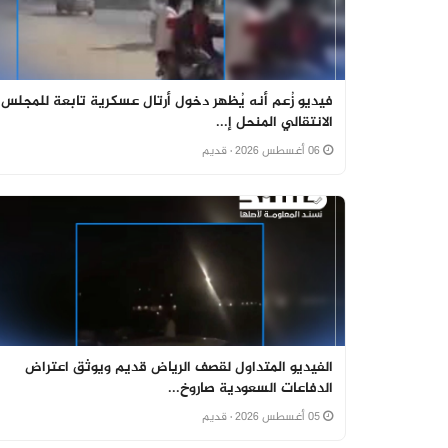
فيديو زُعم أنه يُظهر دخول أرتال عسكرية تابعة للمجلس
الانتقالي المنحل إ...
06 أغسطس 2026
· قديم
الفيديو المتداول لقصف الرياض قديم ويوثق اعتراض
الدفاعات السعودية صاروخ...
05 أغسطس 2026
· قديم