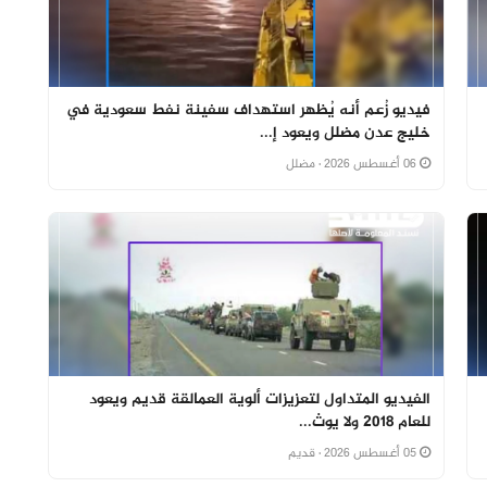
فيديو زُعم أنه يُظهر استهداف سفينة نفط سعودية في
خليج عدن مضلل ويعود إ...
06 أغسطس 2026
· مضلل
الفيديو المتداول لتعزيزات ألوية العمالقة قديم ويعود
للعام 2018 ولا يوث...
05 أغسطس 2026
· قديم