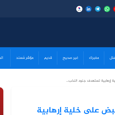
لل
مفبرك
غير صحيح
قديم
مؤشر مُسند
ال
ة إرهابية تستهدف جنود النخب...
قبض على خلية إرهابية