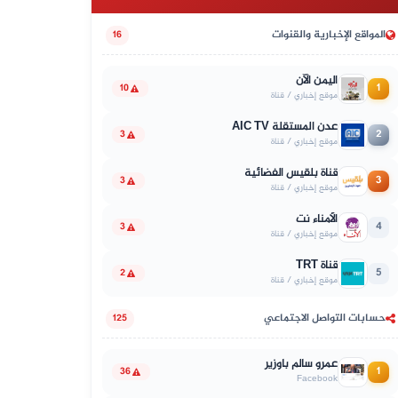
المواقع الإخبارية والقنوات
16
اليمن الآن
1
10
موقع إخباري / قناة
عدن المستقلة AIC TV
2
3
موقع إخباري / قناة
قناة بلقيس الفضائية
3
3
موقع إخباري / قناة
الأمناء نت
4
3
موقع إخباري / قناة
قناة TRT
5
2
موقع إخباري / قناة
حسابات التواصل الاجتماعي
125
عمرو سالم باوزير
1
36
Facebook