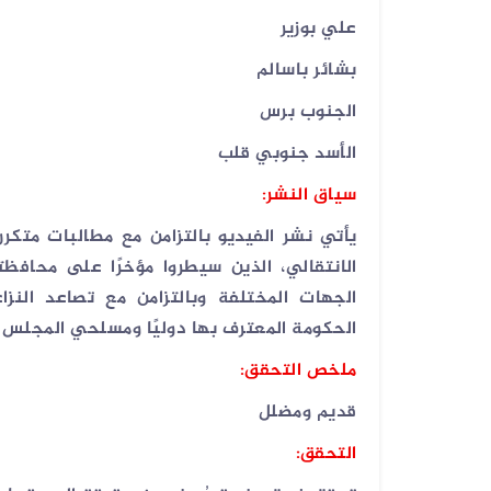
علي بوزير
04 أغسطس 2026
بشائر باسالم
الفيديو المتداول لانزلاق طائرة أمر...
الجنوب برس
الأسد جنوبي قلب
سياق النشر:
يأتي نشر الفيديو بالتزامن مع مطالبات متكر
الانتقالي، الذين سيطروا مؤخرًا على محا
الجهات المختلفة وبالتزامن مع تصاعد الن
الحكومة المعترف بها دوليًا ومسلحي المجلس ا
ملخص التحقق:
قديم ومضلل
التحقق: