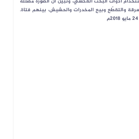
خدام أدوات البحث العكسي، وتبيّن أن الصورة مضللة
قة والتقطّع وبيع المخدرات والحشيش، بينهم فتاة.