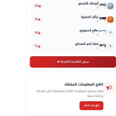
أبوخالد الناخبي
2
24
X
بركان المسيرة
3
19
X
صالح الحمومي
4
18
X
سارة ناصر العبدلي
5
17
X
عرض القائمة الكاملة
كافح المعلومات المضللة
شارك بمحاربة المعلومات الكاذبة والمضللة على الشبكة
بإبلاغك عنها.
بلغ عن ادعاء