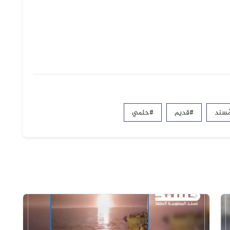
ُسند
#قديم
#حلمي