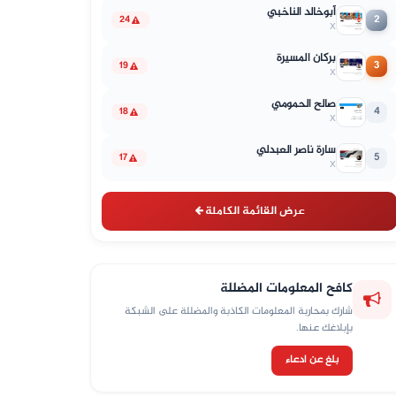
أبوخالد الناخبي
2
24
X
بركان المسيرة
3
19
X
صالح الحمومي
4
18
X
سارة ناصر العبدلي
5
17
X
عرض القائمة الكاملة
كافح المعلومات المضللة
شارك بمحاربة المعلومات الكاذبة والمضللة على الشبكة
بإبلاغك عنها.
بلغ عن ادعاء