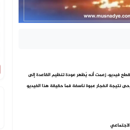
طع فيديو، زعمت أنه يُظهر عودة تنظيم القاعدة إلى
نتيجة انفجار عبوة ناسفة فما حقيقة هذا الفيديو
الاجتماعي