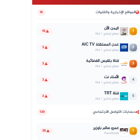
المواقع الإخبارية والقنوات
16
اليمن الآن
1
10
موقع إخباري / قناة
عدن المستقلة AIC TV
2
3
موقع إخباري / قناة
قناة بلقيس الفضائية
3
3
موقع إخباري / قناة
الأمناء نت
4
3
موقع إخباري / قناة
قناة TRT
5
2
موقع إخباري / قناة
حسابات التواصل الاجتماعي
130
عمرو سالم باوزير
1
36
Facebook