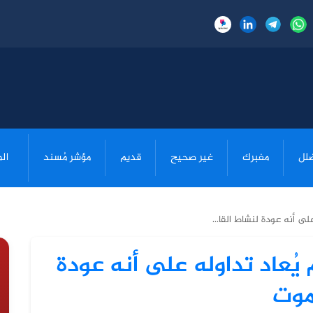
لل
مفبرك
غير صحيح
قديم
مؤشر مُسند
ال
لى أنه عودة لنشاط القا...
يُعاد تداوله على أنه عودة
موت