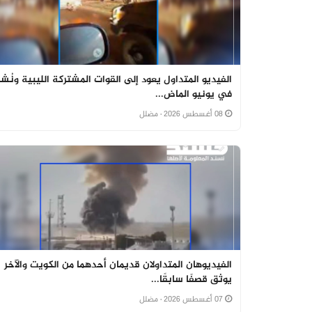
الفيديو المتداول يعود إلى القوات المشتركة الليبية ونُشر
في يونيو الماض...
08 أغسطس 2026
· مضلل
الفيديوهان المتداولان قديمان أحدهما من الكويت والآخر
يوثق قصفًا سابقًا...
07 أغسطس 2026
· مضلل