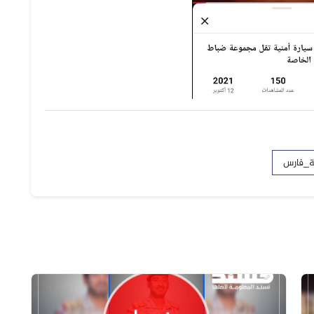
ة_فارس