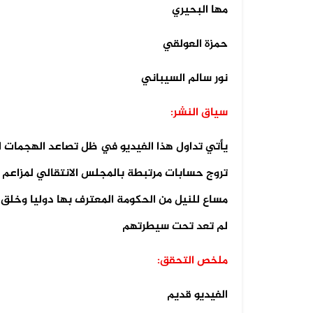
مها البحيري
07 أغسطس 2026
حمزة العولقي
فيديو لقصف صاروخي حوثي مضلل في
صعد...
نور سالم السيباني
سياق النشر:
يأتي تداول هذا الفيديو في ظل تصاعد الهجمات 
تروج حسابات مرتبطة بالمجلس الانتقالي لمزاعم 
مساع للنيل من الحكومة المعترف بها دوليا وخلق ح
لم تعد تحت سيطرتهم
ملخص التحقق:
الفيديو قديم