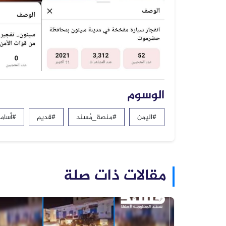
الوسوم
#اليمن
#منصة_مُسند
#قديم
#أسام
مقالات ذات صلة