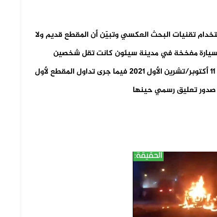
خدام تقنيات البحث العكسي وتبيّن أن المقطع قديم ولا
ار سيارة مفخخة في مدينة سيئون كانت تقل شخصين
وتحتوي على ذخيرة عسكرية ووقعت الحادثة في 11 أكتوبر/تشرين الأول 2021 فيما جرى تداول المقطع لأول