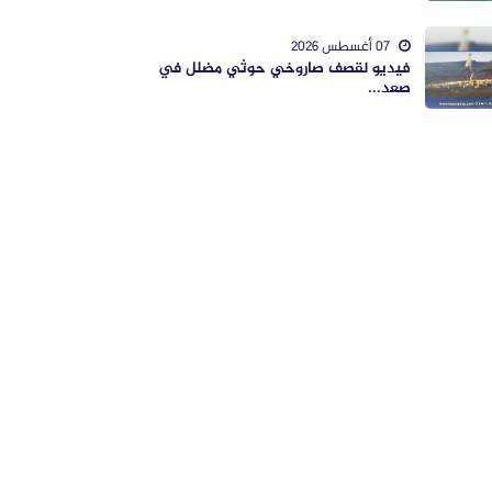
07 أغسطس 2026
فيديو لقصف صاروخي حوثي مضلل في
صعد...