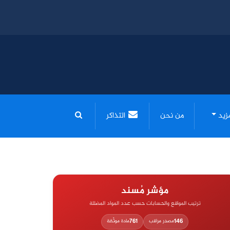
مزيد
من نحن
التذاكر
مؤشر مُسند
ترتيب المواقع والحسابات حسب عدد المواد المضللة
761
146
مصدر مراقب
مادة موثّقة