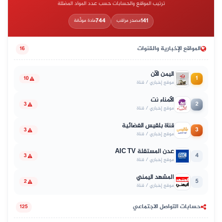
ترتيب المواقع والحسابات حسب عدد المواد المضللة
744
141
مصدر مراقب
مادة موثّقة
المواقع الإخبارية والقنوات
16
اليمن الآن
1
10
موقع إخباري / قناة
الأمناء نت
2
3
موقع إخباري / قناة
قناة بلقيس الفضائية
3
3
موقع إخباري / قناة
عدن المستقلة AIC TV
4
3
موقع إخباري / قناة
المشهد اليمني
5
2
موقع إخباري / قناة
حسابات التواصل الاجتماعي
125