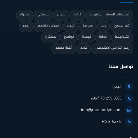
تحقيقات المصادر المفتوحة
كاذبة
مضلل
حقيقي
مفبرك
غير صحيح
دين
سياسة
فنون
نجوم ومشاهير
أخبار
تكنولوجيا
رياضة
توعية
توضيح
عسكري
رصد التواصل الاجتماعي
قديم
أخبار مسند
تواصل معنا
اليمن
+967 78 259 3366
info@musnadye.com
خدمة RSS