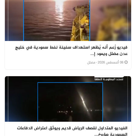
فيديو زُعم أنه يُظهر استهداف سفينة نفط سعودية في خليج
عدن مضلل ويعود إ...
06 أغسطس 2026
· مضلل
الفيديو المتداول لقصف الرياض قديم ويوثق اعتراض الدفاعات
السعودية صاروخ...