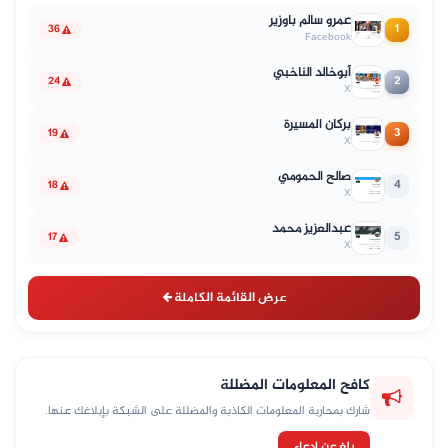
عمرو سالم باوزير
1
36
Facebook
أبوخالد الناخبي
2
24
X
بركان المسيرة
3
19
X
صالح الحمومي
4
18
X
عبدالعزيز محمد
5
17
X
عرض القائمة الكاملة
كافح المعلومات المضللة
شارك بمحاربة المعلومات الكاذبة والمضللة على الشبكة بإبلاغك عنها.
بلغ عن ادعاء