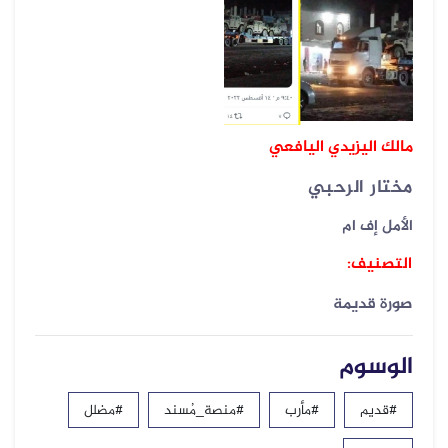
مالك اليزيدي اليافعي
مختار الرحبي
الأمل إف ام
التصنيف:
صورة قديمة
الوسوم
#قديم
#مأرب
#منصة_مُسند
#مضلل