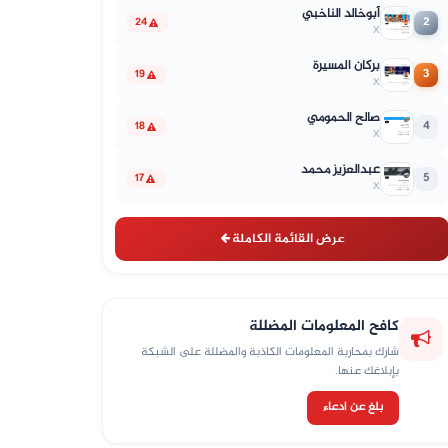
أبوخالد الناخبي
2
24
X
بركان المسيرة
3
19
X
صالح الحمومي
4
18
X
عبدالعزيز محمد
5
17
X
عرض القائمة الكاملة
كافح المعلومات المضللة
شارك بمحاربة المعلومات الكاذبة والمضللة على الشبكة
بإبلاغك عنها.
بلغ عن ادعاء