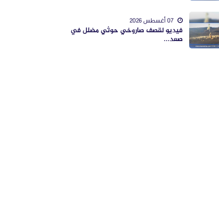
07 أغسطس 2026
فيديو لقصف صاروخي حوثي مضلل في
صعد...