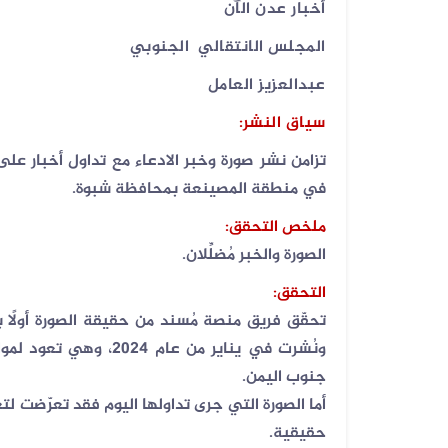
أخبار عدن الآن
07 أغسطس 2026
المجلس الانتقالي الجنوبي
فيديو لقصف صاروخي حوثي مضلل في
صعد...
عبدالعزيز العامل
سياق النشر
:
تزامن نشر صورة وخبر الادعاء مع تداول أخبار عل
في منطقة المصينعة بمحافظة شبوة
.
ملخص التحقق
:
الصورة والخبر مُضلِّلان
.
التحقق
:
تحقّق فريق منصة مُسند من حقيقة الصورة أولًا 
ونُشرت في يناير من ع
جنوب اليمن
.
أما الصورة التي جرى تداولها اليوم فقد تعرّضت 
حقيقية
.