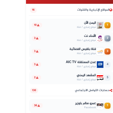
المواقع الإخبارية والقنوات
16
اليمن الآن
1
10
موقع إخباري / قناة
الأمناء نت
2
3
موقع إخباري / قناة
قناة بلقيس الفضائية
3
3
موقع إخباري / قناة
عدن المستقلة AIC TV
4
3
موقع إخباري / قناة
المشهد اليمني
5
2
موقع إخباري / قناة
حسابات التواصل الاجتماعي
130
عمرو سالم باوزير
1
36
Facebook