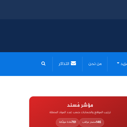
مزيد
من نحن
التذاكر
مؤشر مُسند
ترتيب المواقع والحسابات حسب عدد المواد المضللة
761
146
مصدر مراقب
مادة موثّقة