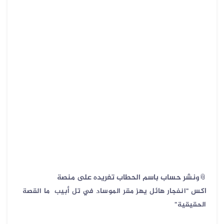
📎ونشر حساب باسم الحطاب تغريده على منصة
اكس
"انفجار هائل يهز مقر الموساد في تل أبيب ما القصة
الحقيقية"