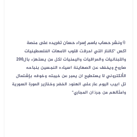
📎ونشر حساب باسم إسراء حسان تغريده على منصة
اكس
"كالنار التي احرقت قلوب الامهات الفلسطينيات
واللبنانيات والعراقيات واليمنيات لكل من يستهزء بال٢٠٠
صاروخ ويخفف عن الصهاينة اسياده النجسين بنباحه
الألكتروني لا يستطيع ان يعبر عن خيبته وخوفه بإشتعال
تل ابيب اليوم عار على الهنود الخضر وخنازير العورة السورية
وامثالهم من جرذان المجاري"