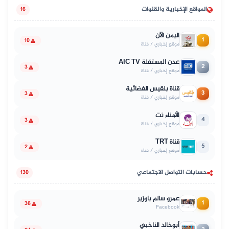
المواقع الإخبارية والقنوات
16
اليمن الآن
1
10
موقع إخباري / قناة
عدن المستقلة AIC TV
2
3
موقع إخباري / قناة
قناة بلقيس الفضائية
3
3
موقع إخباري / قناة
الأمناء نت
4
3
موقع إخباري / قناة
قناة TRT
5
2
موقع إخباري / قناة
حسابات التواصل الاجتماعي
130
عمرو سالم باوزير
1
36
Facebook
أبوخالد الناخبي