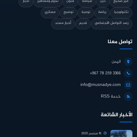
غير صحيح
دين
سياسة
فنون
نجوم ومشاهير
أخبار
تكنولوجيا
رياضة
توعية
توضيح
عسكري
رصد التواصل الاجتماعي
قديم
أخبار مسند
تواصل معنا
اليمن
+967 78 259 3366
info@musnadye.com
خدمة RSS
الأخبار الشائعة
16 سبتمبر 2025