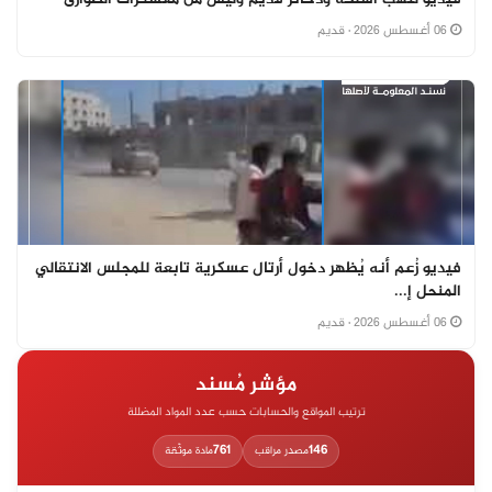
فيديو لنهب أسلحة وذخائر قديم وليس من معسكرات الطوارئ
06 أغسطس 2026
· قديم
فيديو زُعم أنه يُظهر دخول أرتال عسكرية تابعة للمجلس الانتقالي
المنحل إ...
06 أغسطس 2026
· قديم
مؤشر مُسند
ترتيب المواقع والحسابات حسب عدد المواد المضللة
761
146
مصدر مراقب
مادة موثّقة