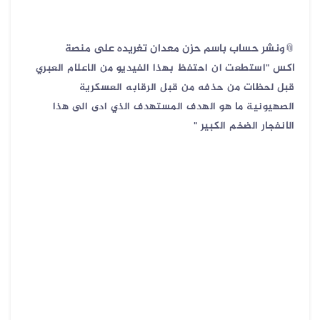
📎ونشر حساب باسم حزن معدان تغريده على منصة
اكس
"استطعت ان احتفظ بهذا الفيديو من الاعلام العبري
قبل لحظات من حذفه من قبل الرقابه العسكرية
الصهيونية
ما هو الهدف المستهدف الذي ادى الى هذا
الانفجار الضخم الكبير ‎"