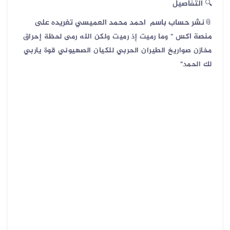
🔍 التفاصيل
📎نشر حساب باسم احمد محمد العميسي تغريده على
منصة اكس
" وما رميت إِذ رميت ولكن الله رمى
لحظة إحراق
مخازن صواريخ الطيران الحربي للكيان الصهيوني
قوة ياربي
لك الحمد"