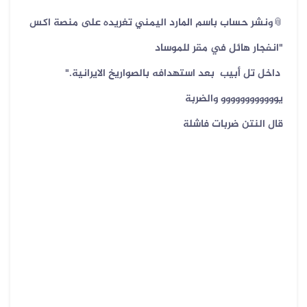
📎ونشر حساب باسم المارد اليمني تغريده على منصة اكس
"انفجار هائل في مقر للموساد
داخل ‎تل أبيب بعد استهدافه بالصواريخ الايرانية."
يوووووووووووو والضربة
قال النتن ضربات فاشلة