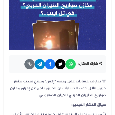
شارك المقال:
🚨 تداولت حسابات على منصة "إكس" مقطع فيديو يظهر
حريق هائل ادعت الحسابات ان الحريق ناجم عن إحراق مخازن
صواريخ الطيران الحربي للكيان الصهيوني
سياق انتشار الفيديو:
يأتي سياق تداول الفيديو على خلفية بيان للحرس الثوري