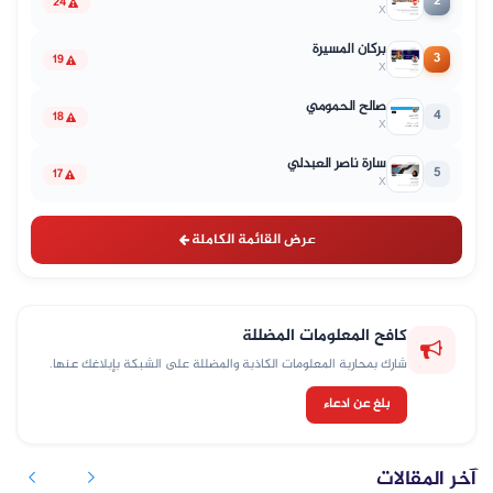
2
24
X
بركان المسيرة
3
19
X
صالح الحمومي
4
18
X
سارة ناصر العبدلي
5
17
X
عرض القائمة الكاملة
كافح المعلومات المضللة
شارك بمحاربة المعلومات الكاذبة والمضللة على الشبكة بإبلاغك عنها.
بلغ عن ادعاء
آخر المقالات