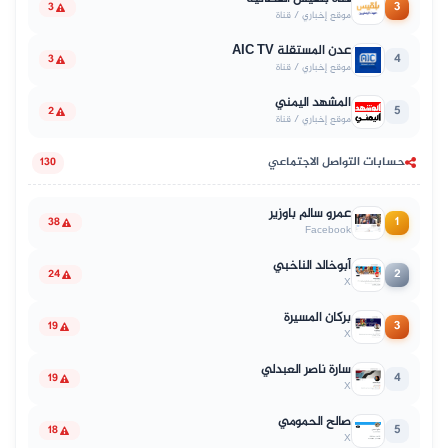
3
3
موقع إخباري / قناة
عدن المستقلة AIC TV
4
3
موقع إخباري / قناة
المشهد اليمني
5
2
موقع إخباري / قناة
حسابات التواصل الاجتماعي
130
عمرو سالم باوزير
1
38
Facebook
أبوخالد الناخبي
2
24
X
بركان المسيرة
3
19
X
سارة ناصر العبدلي
4
19
X
صالح الحمومي
5
18
X