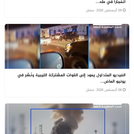
انفجاراً في طه...
09 أغسطس 2026
· مضلل
الفيديو المتداول يعود إلى القوات المشتركة الليبية ونُشر في
يونيو الماض...
08 أغسطس 2026
· مضلل