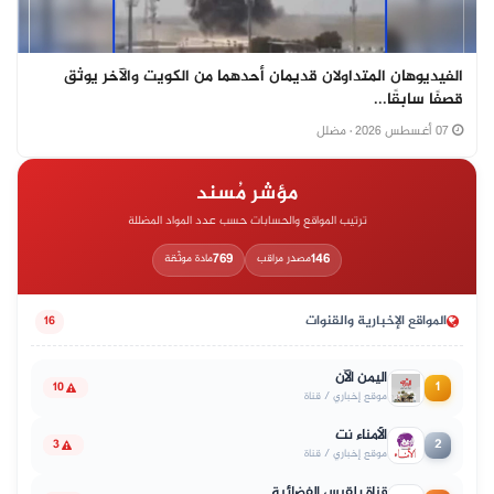
الفيديوهان المتداولان قديمان أحدهما من الكويت والآخر يوثق
قصفًا سابقًا...
07 أغسطس 2026
· مضلل
مؤشر مُسند
ترتيب المواقع والحسابات حسب عدد المواد المضللة
769
146
مصدر مراقب
مادة موثّقة
المواقع الإخبارية والقنوات
16
اليمن الآن
1
10
موقع إخباري / قناة
الأمناء نت
2
3
موقع إخباري / قناة
قناة بلقيس الفضائية