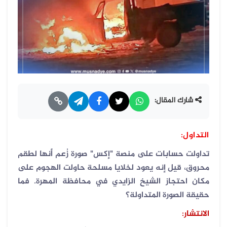
شارك المقال:
التداول:
تداولت حسابات على منصة "إكس" صورة زُعم أنها لطقم
محروق، قيل إنه يعود لخلايا مسلحة حاولت الهجوم على
مكان احتجاز الشيخ الزايدي في محافظة المهرة. فما
حقيقة الصورة المتداولة؟
الانتشار: