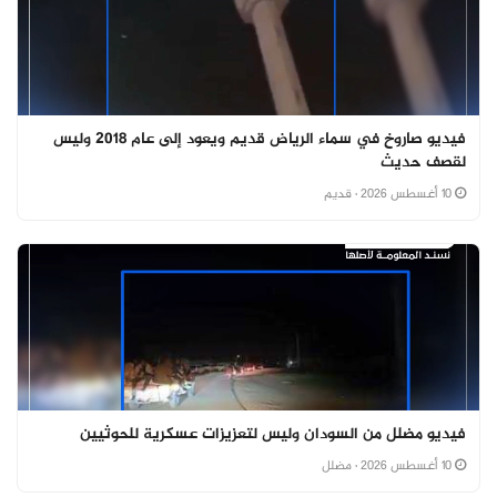
فيديو صاروخ في سماء الرياض قديم ويعود إلى عام 2018 وليس
لقصف حديث
10 أغسطس 2026
· قديم
فيديو مضلل من السودان وليس لتعزيزات عسكرية للحوثيين
10 أغسطس 2026
· مضلل