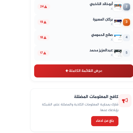
أبوخالد الناخبي
2
24
X
بركان المسيرة
3
19
X
صالح الحمومي
4
18
X
عبدالعزيز محمد
5
17
X
عرض القائمة الكاملة
كافح المعلومات المضللة
شارك بمحاربة المعلومات الكاذبة والمضللة على الشبكة
بإبلاغك عنها.
بلغ عن ادعاء