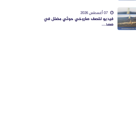
07 أغسطس 2026
فيديو لقصف صاروخي حوثي مضلل في
صعد...