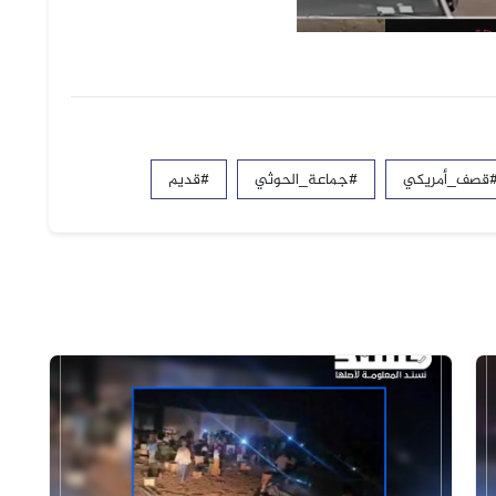
قصف_أمريكي
#جماعة_الحوثي
#قديم