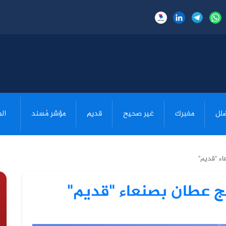
لل
مفبرك
غير صحيح
قديم
مؤشر مُسند
ال
ء "قديم"
 عطان بصنعاء "قديم"