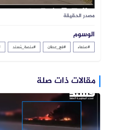
مصدر الحقيقة
الوسوم
#صنعاء
#فج_عطان
#منصة_مُسند
#
مقالات ذات صلة