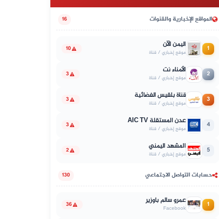
المواقع الإخبارية والقنوات
16
اليمن الآن
1
10
موقع إخباري / قناة
الأمناء نت
2
3
موقع إخباري / قناة
قناة بلقيس الفضائية
3
3
موقع إخباري / قناة
عدن المستقلة AIC TV
4
3
موقع إخباري / قناة
المشهد اليمني
5
2
موقع إخباري / قناة
حسابات التواصل الاجتماعي
130
عمرو سالم باوزير
1
36
Facebook