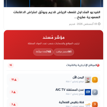
الفيديو المتداول لقصف الرياض قديم ويوثق اعتراض الدفاعات
السعودية صاروخ...
05 أغسطس 2026
· قديم
مؤشر مُسند
ترتيب المواقع والحسابات حسب عدد المواد المضللة
748
141
مصدر مراقب
مادة موثّقة
المواقع الإخبارية والقنوات
16
اليمن الآن
1
10
موقع إخباري / قناة
عدن المستقلة AIC TV
2
3
موقع إخباري / قناة
قناة بلقيس الفضائية
3
3
موقع إخباري / قناة