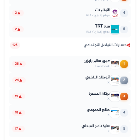
الأمناء نت
4
3
موقع إخباري / قناة
قناة TRT
5
2
موقع إخباري / قناة
حسابات التواصل الاجتماعي
125
عمرو سالم باوزير
1
36
Facebook
أبوخالد الناخبي
2
24
X
بركان المسيرة
3
19
X
صالح الحمومي
4
18
X
سارة ناصر العبدلي
5
17
X