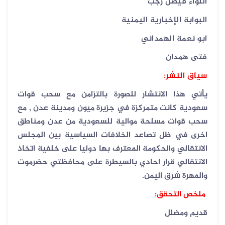
اللواء فيصل رجب
البوابة الإخبارية اليمنية
ابو نعمة الهمداني
فتى همدان
سياق النشر:
يأتي هذا الانتشار للصورة بالتزامن مع سحب قوات
سعودية كانت متمركزة في جزيرة ميون ومدينة عدن , مع
سحب قوات مسلحة موالية للسعودية من عدن ومناطق
اخرى في ظل تصاعد الخلافات السياسية بين المجلس
الانتقالي والحكومة المعترف بها دوليا على خلفية اتخاذ
الانتقالي قرار احادي بالسيطرة على محافظتي حضرموت
والمهرة شرق اليمن.
ملخص التحقق:
قديم ومضلل