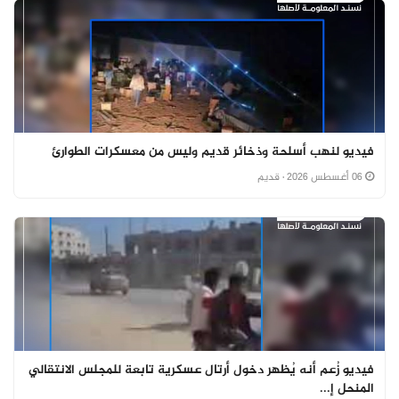
فيديو لنهب أسلحة وذخائر قديم وليس من معسكرات الطوارئ
06 أغسطس 2026
· قديم
فيديو زُعم أنه يُظهر دخول أرتال عسكرية تابعة للمجلس الانتقالي
المنحل إ...