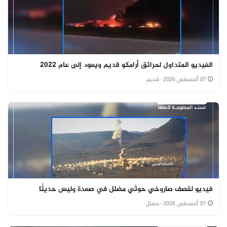
الفيديو المتداول لحرائق أرامكو قديم ويعود إلى عام 2022
07 أغسطس 2026
· قديم
فيديو لقصف صاروخي حوثي مضلل في صعدة وليس حديثًا
07 أغسطس 2026
· مضلل