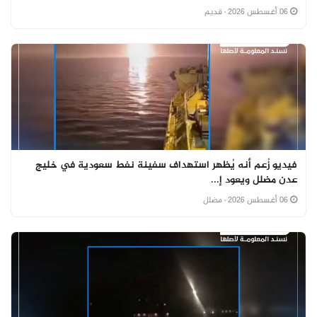
06 أغسطس 2026
· قديم
فيديو زُعم أنه يُظهر استهداف سفينة نفط سعودية في خليج
عدن مضلل ويعود إ...
06 أغسطس 2026
· مضلل