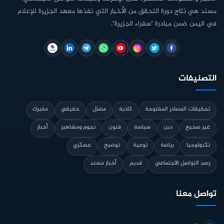
مسند هي نتاج دورة التحقق من الأخبار التي نفذها معهد الجزيرة للإعلام
في اليمن ضمن مبادرة "سفراء الجزيرة".
التصنيفات
تحقيقات المصادر المفتوحة
كاذبة
مضلل
حقيقي
مفبرك
غير صحيح
دين
سياسة
فنون
نجوم ومشاهير
أخبار
تكنولوجيا
رياضة
توعية
توضيح
عسكري
رصد التواصل الاجتماعي
قديم
أخبار مسند
تواصل معنا