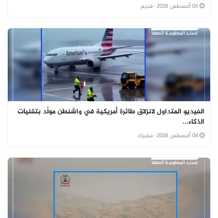
05 أغسطس 2026
· قديم
الفيديو المتداول لانزلاق طائرة أمريكية في واشنطن مولّد بتقنيات
الذكاء...
04 أغسطس 2026
· مفبرك