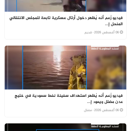
فيديو زُعم أنه يُظهر دخول أرتال عسكرية تابعة للمجلس الانتقالي
المنحل إ...
06 أغسطس 2026
· قديم
فيديو زُعم أنه يُظهر استهداف سفينة نفط سعودية في خليج
عدن مضلل ويعود إ...
06 أغسطس 2026
· مضلل