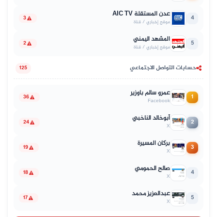
عدن المستقلة AIC TV
4
3
موقع إخباري / قناة
المشهد اليمني
5
2
موقع إخباري / قناة
حسابات التواصل الاجتماعي
125
عمرو سالم باوزير
1
36
Facebook
أبوخالد الناخبي
2
24
X
بركان المسيرة
3
19
X
صالح الحمومي
4
18
X
عبدالعزيز محمد
5
17
X