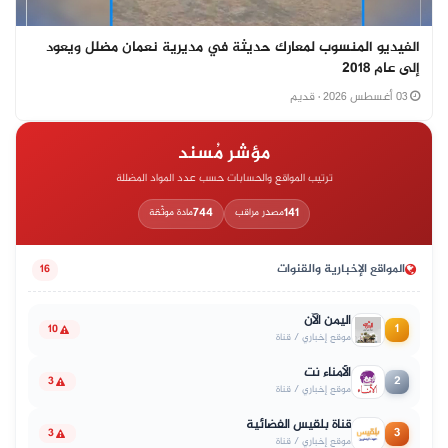
الفيديو المنسوب لمعارك حديثة في مديرية نعمان مضلل ويعود
إلى عام 2018
03 أغسطس 2026
· قديم
مؤشر مُسند
ترتيب المواقع والحسابات حسب عدد المواد المضللة
744
141
مصدر مراقب
مادة موثّقة
المواقع الإخبارية والقنوات
16
اليمن الآن
1
10
موقع إخباري / قناة
الأمناء نت
2
3
موقع إخباري / قناة
قناة بلقيس الفضائية
3
3
موقع إخباري / قناة