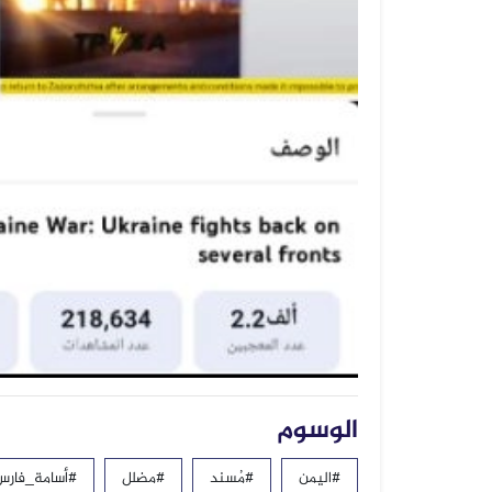
الوسوم
#اليمن
#مُسند
#مضلل
#أسامة_فارس