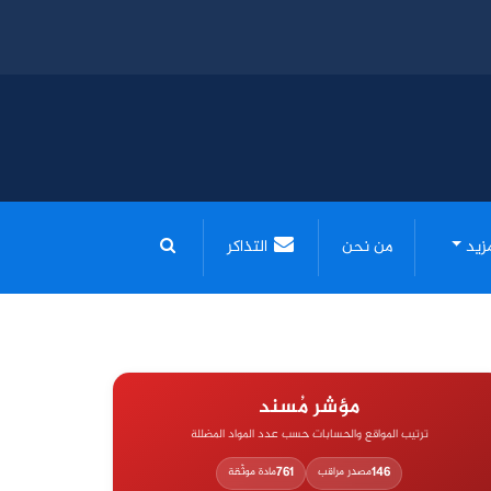
مزيد
من نحن
التذاكر
مؤشر مُسند
ترتيب المواقع والحسابات حسب عدد المواد المضللة
761
146
مصدر مراقب
مادة موثّقة