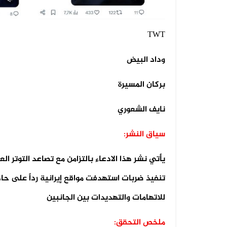
07 أغسطس 2026
فيديو لقصف صاروخي حوثي مضلل في
T
WT
صعد...
وداد البيض
بركان المسيرة
نايف الشعوري
سياق النشر:
يأتي نشر هذا الادعاء بالتزامن مع تصاعد التوتر ا
تنفيذ ضربات استهدفت مواقع إيرانية رداً على ح
للاتهامات والتهديدات بين الجانبين
ملخص التحقق: