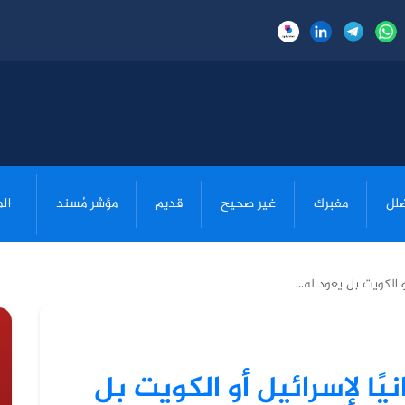
لل
مفبرك
غير صحيح
قديم
مؤشر مُسند
ال
أو الكويت بل يعود له...
نيًا لإسرائيل أو الكويت بل