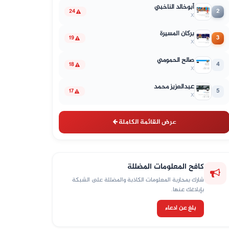
أبوخالد الناخبي
2
24
X
بركان المسيرة
3
19
X
صالح الحمومي
4
18
X
عبدالعزيز محمد
5
17
X
عرض القائمة الكاملة
كافح المعلومات المضللة
شارك بمحاربة المعلومات الكاذبة والمضللة على الشبكة
بإبلاغك عنها.
بلغ عن ادعاء