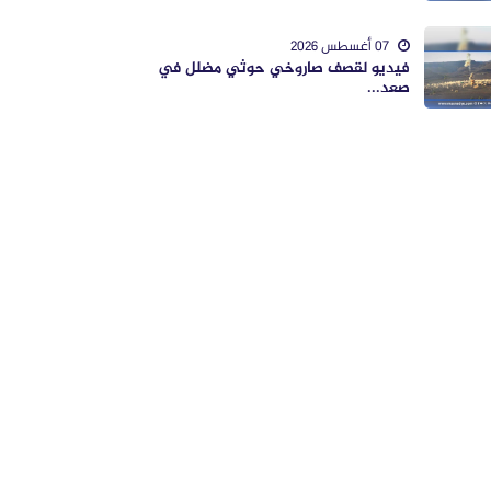
07 أغسطس 2026
فيديو لقصف صاروخي حوثي مضلل في
صعد...