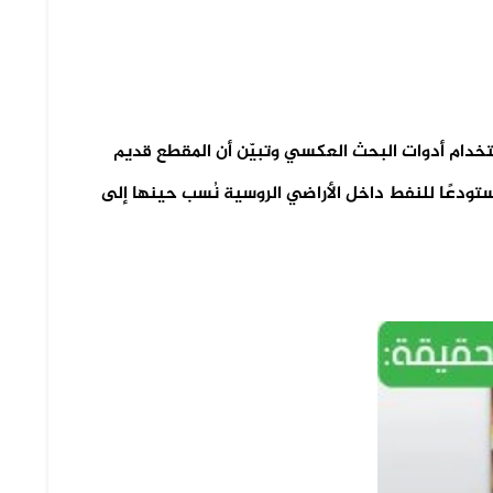
تخدام أدوات البحث العكسي وتبيّن أن المقطع قديم
جومًا استهدف مستودعًا للنفط داخل الأراضي الروسية نُسب حينها إلى