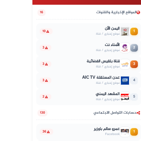
المواقع الإخبارية والقنوات
16
اليمن الآن
1
10
موقع إخباري / قناة
الأمناء نت
2
3
موقع إخباري / قناة
قناة بلقيس الفضائية
3
3
موقع إخباري / قناة
عدن المستقلة AIC TV
4
3
موقع إخباري / قناة
المشهد اليمني
5
2
موقع إخباري / قناة
حسابات التواصل الاجتماعي
130
عمرو سالم باوزير
1
36
Facebook