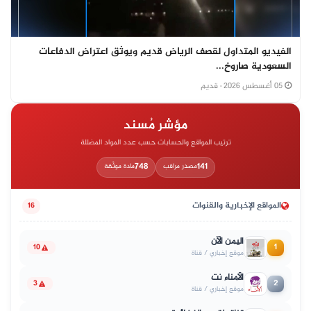
الفيديو المتداول لقصف الرياض قديم ويوثق اعتراض الدفاعات
السعودية صاروخ...
05 أغسطس 2026
· قديم
مؤشر مُسند
ترتيب المواقع والحسابات حسب عدد المواد المضللة
748
141
مصدر مراقب
مادة موثّقة
المواقع الإخبارية والقنوات
16
اليمن الآن
1
10
موقع إخباري / قناة
الأمناء نت
2
3
موقع إخباري / قناة