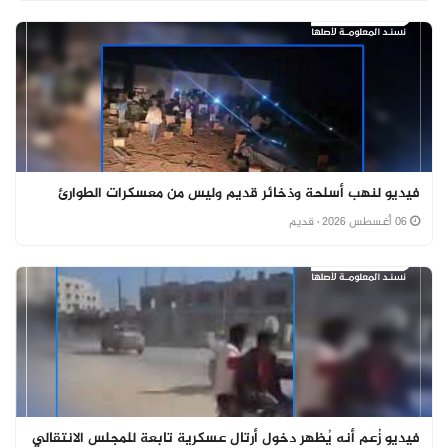
فيديو لنهب أسلحة وذخائر قديم وليس من معسكرات الطوارئ
06 أغسطس 2026
· قديم
فيديو زُعم أنه يُظهر دخول أرتال عسكرية تابعة للمجلس الانتقالي