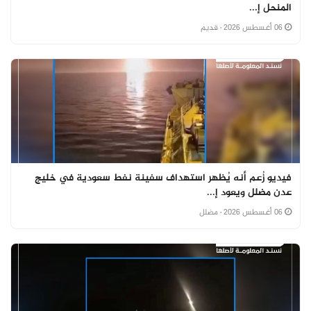
المنحل إ...
06 أغسطس 2026
· قديم
فيديو زُعم أنه يُظهر استهداف سفينة نفط سعودية في خليج
عدن مضلل ويعود إ...
06 أغسطس 2026
· مضلل