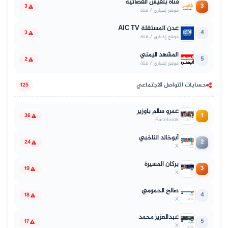
قناة بلقيس الفضائية
3
3
موقع إخباري / قناة
عدن المستقلة AIC TV
4
3
موقع إخباري / قناة
المشهد اليمني
5
2
موقع إخباري / قناة
حسابات التواصل الاجتماعي
125
عمرو سالم باوزير
1
36
Facebook
أبوخالد الناخبي
2
24
X
بركان المسيرة
3
19
X
صالح الحمومي
4
18
X
عبدالعزيز محمد
5
17
X