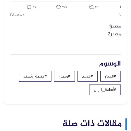
مصدر1
مصدر2
الوسوم
#اليمن
#قديم
#مضلل
#منصة_مُسند
#أسامة_فارس
مقالات ذات صلة