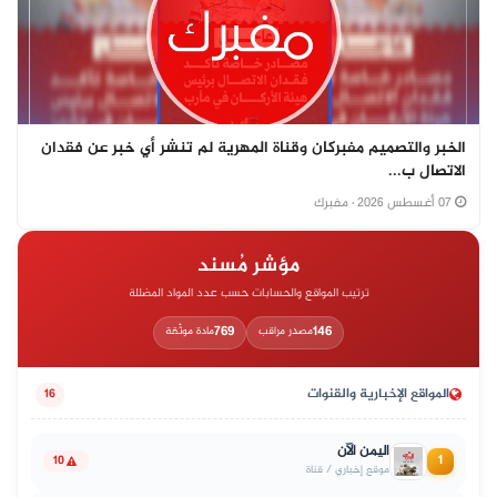
الخبر والتصميم مفبركان وقناة المهرية لم تنشر أي خبر عن فقدان
الاتصال ب...
07 أغسطس 2026
· مفبرك
مؤشر مُسند
ترتيب المواقع والحسابات حسب عدد المواد المضللة
769
146
مصدر مراقب
مادة موثّقة
المواقع الإخبارية والقنوات
16
اليمن الآن
1
10
موقع إخباري / قناة