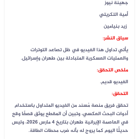
جهينة نيوز
أمية التكريتي
زيد بنيامين
سياق النشر:
يأتي تداول هذا الفيديو في ظل تصاعد التوترات
والعمليات العسكرية المتبادلة بين طهران وإسرائيل.
ملخص التحقق:
الفيديو قديم.
التحقق:
تحقق فريق منصة مُسند من الفيديو المتداول باستخدام
أدوات البحث العكسي، وتبين أن المقطع يوثق قصفًا وقع
في العاصمة الإيرانية طهران بتاريخ 4 مارس 2026، وليس
حديثًا اليوم كما يروج له
بأنه ضرب محطات الطاقة
.