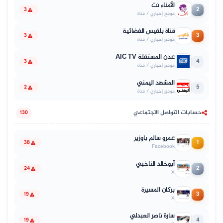
الأمناء نت
2
3
موقع إخباري / قناة
قناة بلقيس الفضائية
3
3
موقع إخباري / قناة
عدن المستقلة AIC TV
4
3
موقع إخباري / قناة
المشهد اليمني
5
2
موقع إخباري / قناة
حسابات التواصل الاجتماعي
130
عمرو سالم باوزير
1
38
Facebook
أبوخالد الناخبي
2
24
X
بركان المسيرة
3
19
X
سارة ناصر العبدلي
4
19