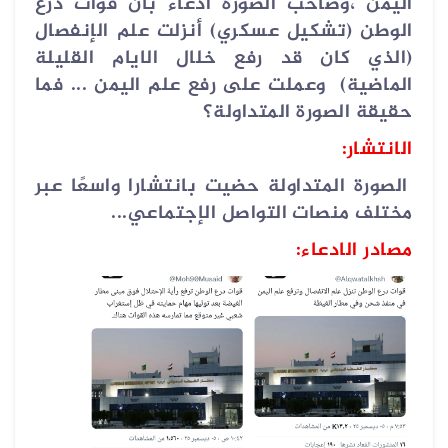
اليمن ،وصاحب الصورة ادعاء بأن قوات درع
الوطن (تشكيل عسكري) أنزلت علم الإنفصال
(الذي كان قد رفع خلال الايام القليلة
الماضية) وعملت على رفع علم اليمن ... فما
حقيقة الصورة المتداولة؟
الانتشار:
الصورة المتداولة حضيت بانتشارا واسعًا عبر
مختلف منصات التواصل الإجتماعي...
مصادر الادعاء: