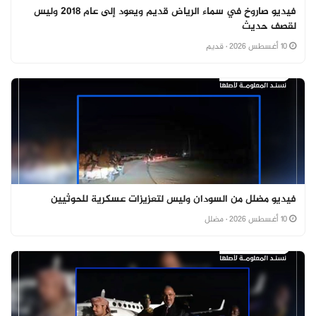
فيديو صاروخ في سماء الرياض قديم ويعود إلى عام 2018 وليس
لقصف حديث
10 أغسطس 2026
· قديم
فيديو مضلل من السودان وليس لتعزيزات عسكرية للحوثيين
10 أغسطس 2026
· مضلل