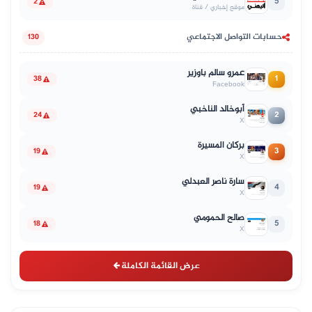
5
2
موقع إخباري / قناة
حسابات التواصل الاجتماعي
130
عمرو سالم باوزير
1
38
Facebook
أبوخالد الناخبي
2
24
X
بركان المسيرة
3
19
X
سارة ناصر العبدلي
4
19
X
صالح الحمومي
5
18
X
عرض القائمة الكاملة