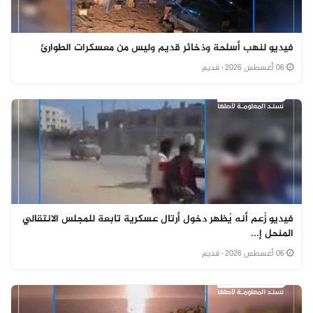
فيديو لنهب أسلحة وذخائر قديم وليس من معسكرات الطوارئ
06 أغسطس 2026
· قديم
فيديو زُعم أنه يُظهر دخول أرتال عسكرية تابعة للمجلس الانتقالي
المنحل إ...
06 أغسطس 2026
· قديم