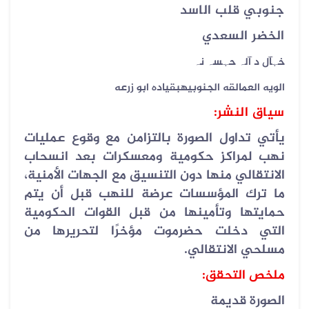
جنوبي قلب الاسد
الخضر السعدي
خہآل د آلہ حہسہ نہ
الويه العمالقه الجنوبيهبقياده ابو زرعه
سياق النشر
:
يأتي تداول الصورة بالتزامن مع وقوع عمليات
نهب لمراكز حكومية ومعسكرات بعد انسحاب
الانتقالي منها دون التنسيق مع الجهات الأمنية،
ما ترك المؤسسات عرضة للنهب قبل أن يتم
حمايتها وتأمينها من قبل القوات الحكومية
التي دخلت حضرموت مؤخرًا لتحريرها من
مسلحي الانتقالي
.
ملخص التحقق:
الصورة قديمة