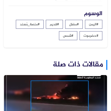
الوسوم
#اليمن
#مضلل
#قديم
#منصة_مُسند
#حضرموت
#شمس
مقالات ذات صلة