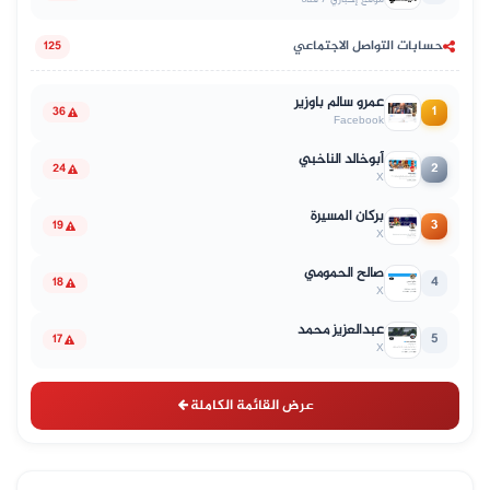
حسابات التواصل الاجتماعي
125
عمرو سالم باوزير
1
36
Facebook
أبوخالد الناخبي
2
24
X
بركان المسيرة
3
19
X
صالح الحمومي
4
18
X
عبدالعزيز محمد
5
17
X
عرض القائمة الكاملة