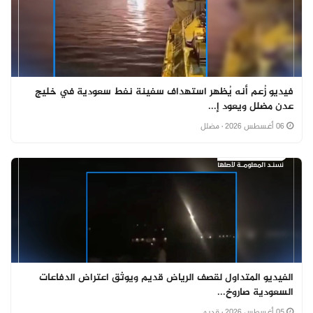
فيديو زُعم أنه يُظهر استهداف سفينة نفط سعودية في خليج
عدن مضلل ويعود إ...
06 أغسطس 2026
· مضلل
الفيديو المتداول لقصف الرياض قديم ويوثق اعتراض الدفاعات
السعودية صاروخ...
05 أغسطس 2026
· قديم