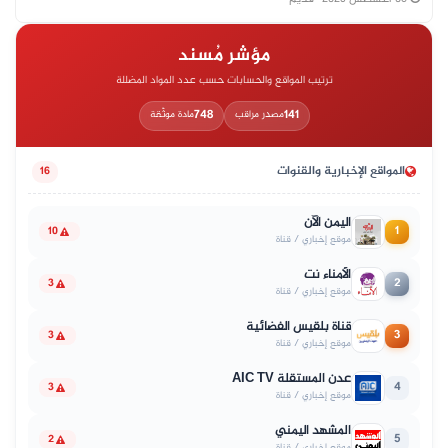
مؤشر مُسند
ترتيب المواقع والحسابات حسب عدد المواد المضللة
748
141
مصدر مراقب
مادة موثّقة
المواقع الإخبارية والقنوات
16
اليمن الآن
1
10
موقع إخباري / قناة
الأمناء نت
2
3
موقع إخباري / قناة
قناة بلقيس الفضائية
3
3
موقع إخباري / قناة
عدن المستقلة AIC TV
4
3
موقع إخباري / قناة
المشهد اليمني
5
2
موقع إخباري / قناة