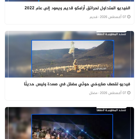
الفيديو المتداول لحرائق أرامكو قديم ويعود إلى عام 2022
07 أغسطس 2026
· قديم
فيديو لقصف صاروخي حوثي مضلل في صعدة وليس حديثًا
07 أغسطس 2026
· مضلل