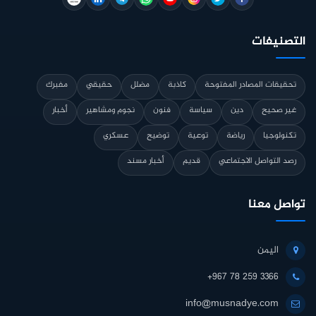
التصنيفات
تحقيقات المصادر المفتوحة
كاذبة
مضلل
حقيقي
مفبرك
غير صحيح
دين
سياسة
فنون
نجوم ومشاهير
أخبار
تكنولوجيا
رياضة
توعية
توضيح
عسكري
رصد التواصل الاجتماعي
قديم
أخبار مسند
تواصل معنا
اليمن
+967 78 259 3366
info@musnadye.com