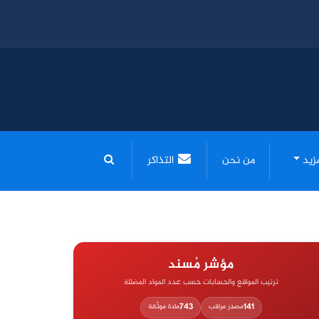
مزيد
من نحن
التذاكر
مؤشر مُسند
ترتيب المواقع والحسابات حسب عدد المواد المضللة
743
141
مصدر مراقب
مادة موثّقة