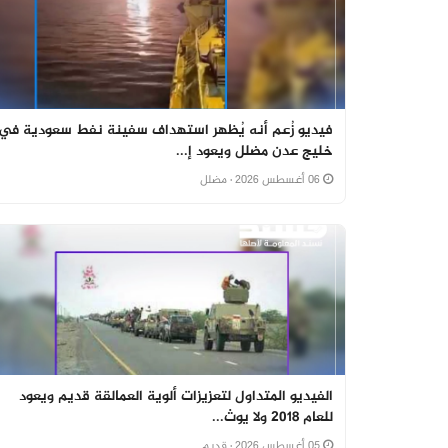
فيديو زُعم أنه يُظهر استهداف سفينة نفط سعودية في
خليج عدن مضلل ويعود إ...
06 أغسطس 2026
· مضلل
الفيديو المتداول لتعزيزات ألوية العمالقة قديم ويعود
للعام 2018 ولا يوث...
05 أغسطس 2026
· قديم