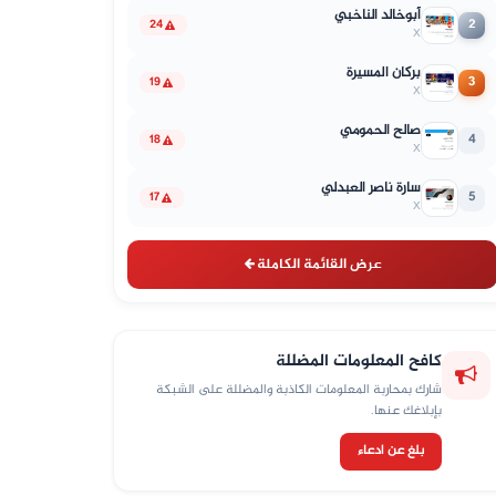
أبوخالد الناخبي
2
24
X
بركان المسيرة
3
19
X
صالح الحمومي
4
18
X
سارة ناصر العبدلي
5
17
X
عرض القائمة الكاملة
كافح المعلومات المضللة
شارك بمحاربة المعلومات الكاذبة والمضللة على الشبكة
بإبلاغك عنها.
بلغ عن ادعاء