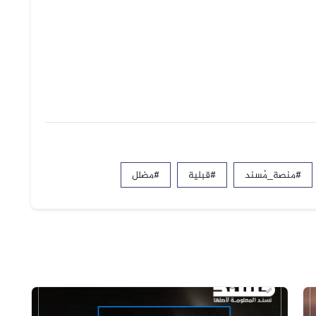
#منصة_مُسند
#قبلية
#مضلل