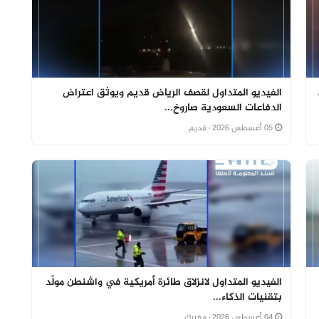
الفيديو المتداول لقصف الرياض قديم ويوثق اعتراض
الدفاعات السعودية صاروخ...
05 أغسطس 2026
· قديم
الفيديو المتداول لانزلاق طائرة أمريكية في واشنطن مولّد
بتقنيات الذكاء...
04 أغسطس 2026
· مفبرك