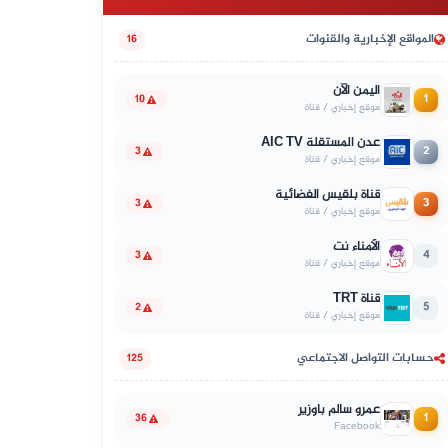
المواقع الإخبارية والقنوات
16
اليمن الآن
1
10
موقع إخباري / قناة
عدن المستقلة AIC TV
2
3
موقع إخباري / قناة
قناة بلقيس الفضائية
3
3
موقع إخباري / قناة
الأمناء نت
4
3
موقع إخباري / قناة
قناة TRT
5
2
موقع إخباري / قناة
حسابات التواصل الاجتماعي
125
عمرو سالم باوزير
1
36
Facebook