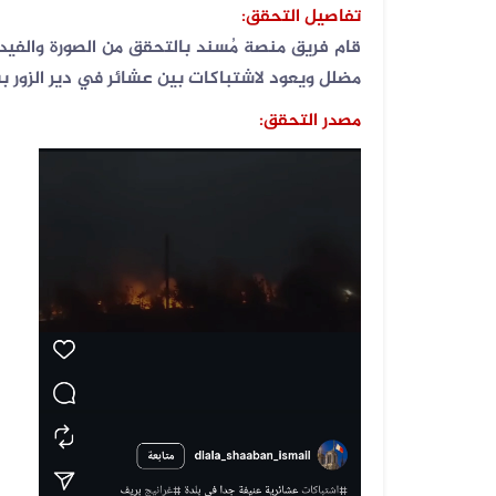
تفاصيل التحقق
:
قام فريق منصة مُسند بالتحقق من الصورة والفيدي
03 أغسطس 2026
مضلل ويعود لاشتباكات بين عشائر في دير الزور بسوريا، 
الفيديو المنسوب لمعارك حديثة في مد...
مصدر التحقق: