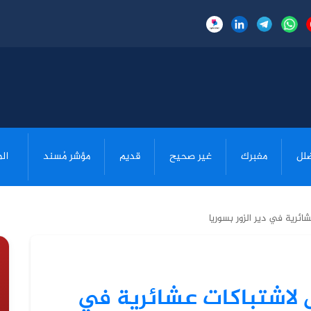
لل
مفبرك
غير صحيح
قديم
مؤشر مُسند
ال
ئرية في دير الزور بسوريا
 لاشتباكات عشائرية في