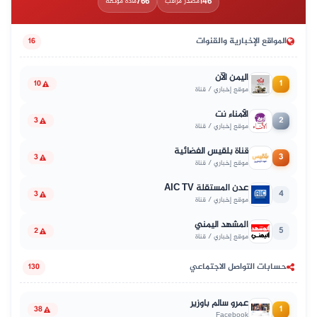
766
146
مصدر مراقب
مادة موثّقة
المواقع الإخبارية والقنوات
16
اليمن الآن
1
10
موقع إخباري / قناة
الأمناء نت
2
3
موقع إخباري / قناة
قناة بلقيس الفضائية
3
3
موقع إخباري / قناة
عدن المستقلة AIC TV
4
3
موقع إخباري / قناة
المشهد اليمني
5
2
موقع إخباري / قناة
حسابات التواصل الاجتماعي
130
عمرو سالم باوزير
1
38
Facebook