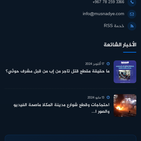
+967 78 259 3366
info@musnadye.com
خدمة RSS
الأخبار الشائعة
17 أكتوبر 2024
ما حقيقة مقطع قتل تاجر من إب من قبل مشرف حوثي؟
13 مايو 2024
احتجاجات وقطع شوارع مدينة المكلا ماصحة الفيديو
والصور ا...