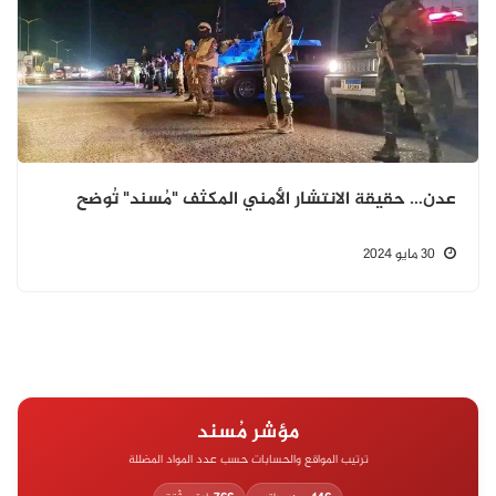
عدن… حقيقة الانتشار الأمني المكثف "مُسند" تُوضح
30 مايو 2024
مؤشر مُسند
ترتيب المواقع والحسابات حسب عدد المواد المضللة