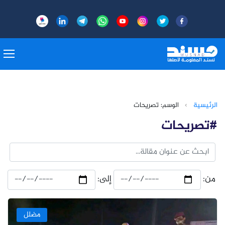
الرئيسية
›
الوسم: تصريحات
#تصريحات
من:
إلى:
مضلل