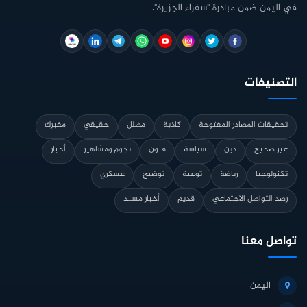
في اليمن ضمن مبادرة "سفراء الجزيرة".
التصنيفات
تحقيقات المصادر المفتوحة
كاذبة
مضلل
حقيقي
مفبرك
غير صحيح
دين
سياسة
فنون
نجوم ومشاهير
أخبار
تكنولوجيا
رياضة
توعية
توضيح
عسكري
رصد التواصل الاجتماعي
قديم
أخبار مسند
تواصل معنا
اليمن