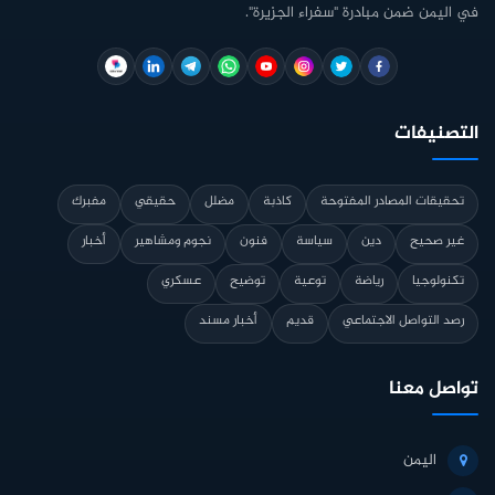
في اليمن ضمن مبادرة "سفراء الجزيرة".
التصنيفات
تحقيقات المصادر المفتوحة
كاذبة
مضلل
حقيقي
مفبرك
غير صحيح
دين
سياسة
فنون
نجوم ومشاهير
أخبار
تكنولوجيا
رياضة
توعية
توضيح
عسكري
رصد التواصل الاجتماعي
قديم
أخبار مسند
تواصل معنا
اليمن