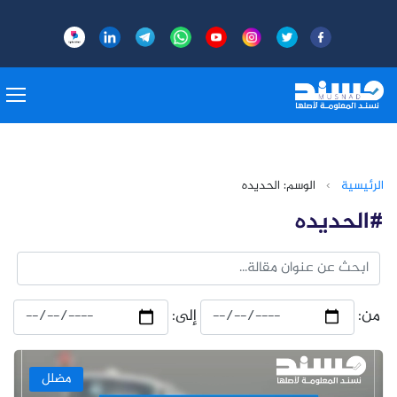
الرئيسية
›
الوسم: الحديده
#الحديده
من:
إلى:
مضلل