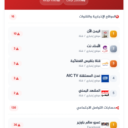
761
146
مصدر مراقب
مادة موثّقة
المواقع الإخبارية والقنوات
16
اليمن الآن
1
10
موقع إخباري / قناة
الأمناء نت
2
3
موقع إخباري / قناة
قناة بلقيس الفضائية
3
3
موقع إخباري / قناة
عدن المستقلة AIC TV
4
3
موقع إخباري / قناة
المشهد اليمني
5
2
موقع إخباري / قناة
حسابات التواصل الاجتماعي
130
عمرو سالم باوزير
1
36
Facebook