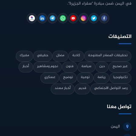
في اليمن ضمن مبادرة "سفراء الجزيرة".
التصنيفات
تحقيقات المصادر المفتوحة
كاذبة
مضلل
حقيقي
مفبرك
غير صحيح
دين
سياسة
فنون
نجوم ومشاهير
أخبار
تكنولوجيا
رياضة
توعية
توضيح
عسكري
رصد التواصل الاجتماعي
قديم
أخبار مسند
تواصل معنا
اليمن