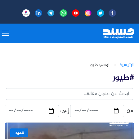
الرئيسية
›
الوسم: طيور
#طيور
من:
إلى:
قديم