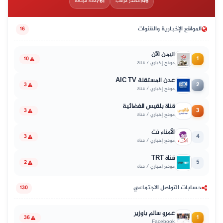
761
146
مصدر مراقب
مادة موثّقة
المواقع الإخبارية والقنوات
16
اليمن الآن
1
10
موقع إخباري / قناة
عدن المستقلة AIC TV
2
3
موقع إخباري / قناة
قناة بلقيس الفضائية
3
3
موقع إخباري / قناة
الأمناء نت
4
3
موقع إخباري / قناة
قناة TRT
5
2
موقع إخباري / قناة
حسابات التواصل الاجتماعي
130
عمرو سالم باوزير
1
36
Facebook