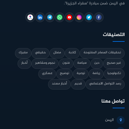
في اليمن ضمن مبادرة "سفراء الجزيرة".
التصنيفات
تحقيقات المصادر المفتوحة
كاذبة
مضلل
حقيقي
مفبرك
غير صحيح
دين
سياسة
فنون
نجوم ومشاهير
أخبار
تكنولوجيا
رياضة
توعية
توضيح
عسكري
رصد التواصل الاجتماعي
قديم
أخبار مسند
تواصل معنا
اليمن