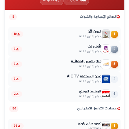
761
146
مصدر مراقب
مادة موثّقة
المواقع الإخبارية والقنوات
16
اليمن الآن
1
10
موقع إخباري / قناة
الأمناء نت
2
3
موقع إخباري / قناة
قناة بلقيس الفضائية
3
3
موقع إخباري / قناة
عدن المستقلة AIC TV
4
3
موقع إخباري / قناة
المشهد اليمني
5
2
موقع إخباري / قناة
حسابات التواصل الاجتماعي
130
عمرو سالم باوزير
1
36
Facebook