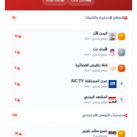
761
146
مصدر مراقب
مادة موثّقة
المواقع الإخبارية والقنوات
16
اليمن الآن
1
10
موقع إخباري / قناة
الأمناء نت
2
3
موقع إخباري / قناة
قناة بلقيس الفضائية
3
3
موقع إخباري / قناة
عدن المستقلة AIC TV
4
3
موقع إخباري / قناة
المشهد اليمني
5
2
موقع إخباري / قناة
حسابات التواصل الاجتماعي
130
عمرو سالم باوزير
1
36
Facebook