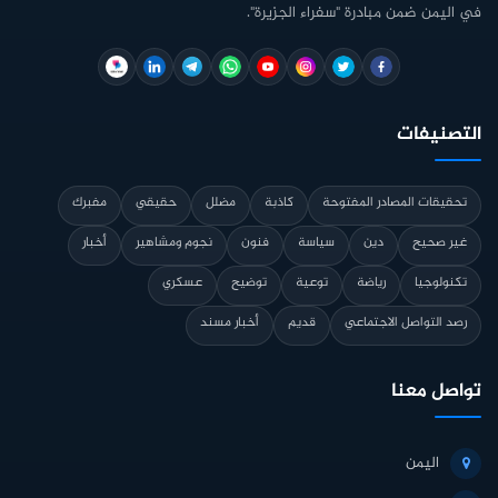
في اليمن ضمن مبادرة "سفراء الجزيرة".
التصنيفات
تحقيقات المصادر المفتوحة
كاذبة
مضلل
حقيقي
مفبرك
غير صحيح
دين
سياسة
فنون
نجوم ومشاهير
أخبار
تكنولوجيا
رياضة
توعية
توضيح
عسكري
رصد التواصل الاجتماعي
قديم
أخبار مسند
تواصل معنا
اليمن