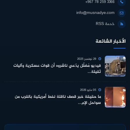
+967 78 259 3366
info@musnadye.com
خدمة RSS
الأخبار الشائعة
29 نوفمبر 2025
فيديو مُضلِّل يدّعي ناشروه أن قوات عسكرية وآليات
ثقيلة...
05 مايو 2026
ما حقيقة خبر قصف ناقلة نفط أمريكية بالقرب من
سواحل الإم...