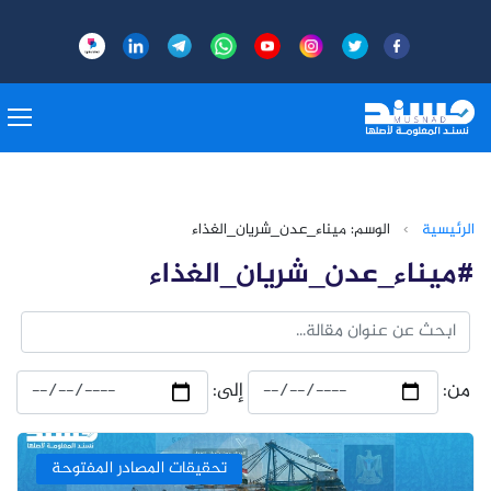
الرئيسية
›
الوسم: ميناء_عدن_شريان_الغذاء
#ميناء_عدن_شريان_الغذاء
من:
إلى:
تحقيقات المصادر المفتوحة