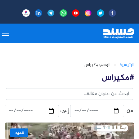
الرئيسية
›
الوسم: مكيراس
#مكيراس
من:
إلى:
قديم