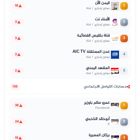
اليمن الآن
1
10
موقع إخباري / قناة
الأمناء نت
2
3
موقع إخباري / قناة
قناة بلقيس الفضائية
3
3
موقع إخباري / قناة
عدن المستقلة AIC TV
4
3
موقع إخباري / قناة
المشهد اليمني
5
2
موقع إخباري / قناة
حسابات التواصل الاجتماعي
130
عمرو سالم باوزير
1
36
Facebook
أبوخالد الناخبي
2
24
X
بركان المسيرة
3
19