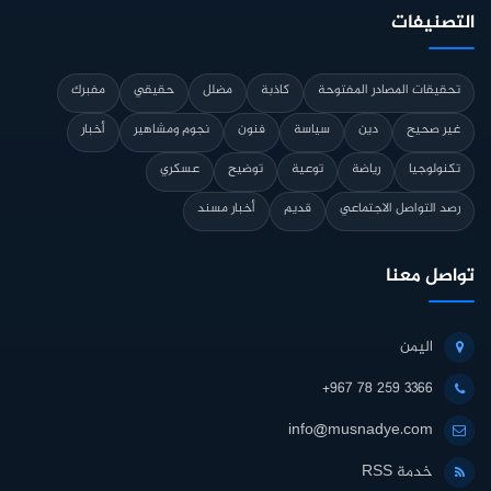
التصنيفات
تحقيقات المصادر المفتوحة
كاذبة
مضلل
حقيقي
مفبرك
غير صحيح
دين
سياسة
فنون
نجوم ومشاهير
أخبار
تكنولوجيا
رياضة
توعية
توضيح
عسكري
رصد التواصل الاجتماعي
قديم
أخبار مسند
تواصل معنا
اليمن
+967 78 259 3366
info@musnadye.com
خدمة RSS