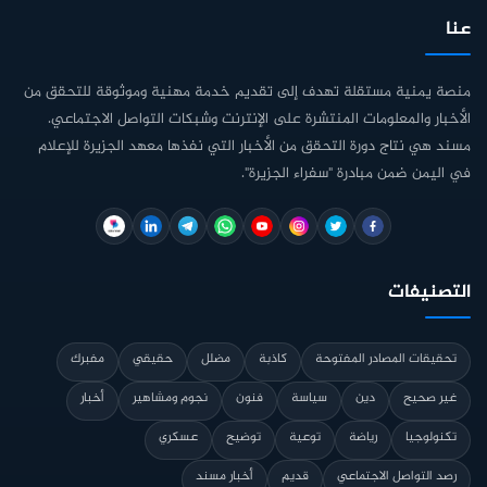
عنا
منصة يمنية مستقلة تهدف إلى تقديم خدمة مهنية وموثوقة للتحقق من
الأخبار والمعلومات المنتشرة على الإنترنت وشبكات التواصل الاجتماعي.
مسند هي نتاج دورة التحقق من الأخبار التي نفذها معهد الجزيرة للإعلام
في اليمن ضمن مبادرة "سفراء الجزيرة".
التصنيفات
تحقيقات المصادر المفتوحة
كاذبة
مضلل
حقيقي
مفبرك
غير صحيح
دين
سياسة
فنون
نجوم ومشاهير
أخبار
تكنولوجيا
رياضة
توعية
توضيح
عسكري
رصد التواصل الاجتماعي
قديم
أخبار مسند