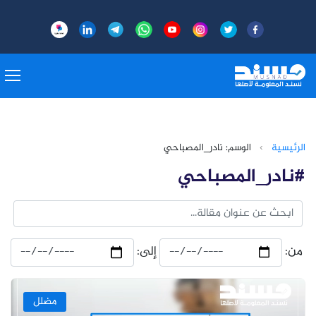
الرئيسية
›
الوسم: نادر_المصباحي
#نادر_المصباحي
من:
إلى:
مضلل