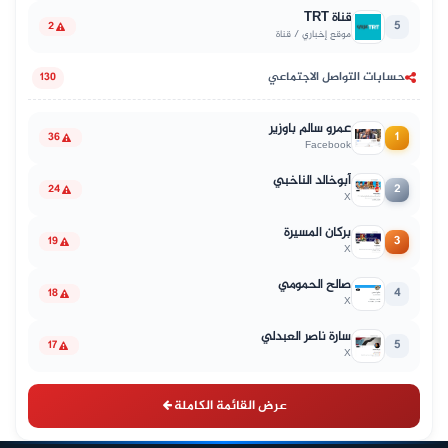
قناة TRT
5
2
موقع إخباري / قناة
حسابات التواصل الاجتماعي
130
عمرو سالم باوزير
1
36
Facebook
أبوخالد الناخبي
2
24
X
بركان المسيرة
3
19
X
صالح الحمومي
4
18
X
سارة ناصر العبدلي
5
17
X
عرض القائمة الكاملة