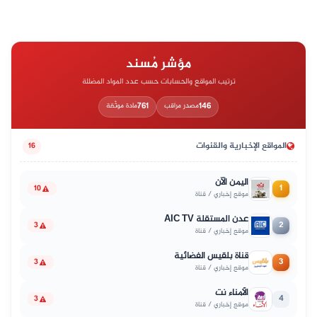
مؤشر مُسند
ترتيب المواقع والحسابات حسب عدد المواد المضللة
761
146
مصدر مراقب
مادة موثّقة
المواقع الإخبارية والقنوات
16
اليمن الآن
1
10
موقع إخباري / قناة
عدن المستقلة AIC TV
2
3
موقع إخباري / قناة
قناة بلقيس الفضائية
3
3
موقع إخباري / قناة
الأمناء نت
4
3
موقع إخباري / قناة