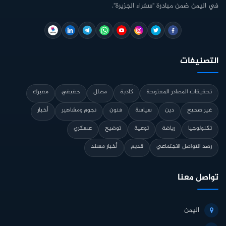
في اليمن ضمن مبادرة "سفراء الجزيرة".
التصنيفات
تحقيقات المصادر المفتوحة
كاذبة
مضلل
حقيقي
مفبرك
غير صحيح
دين
سياسة
فنون
نجوم ومشاهير
أخبار
تكنولوجيا
رياضة
توعية
توضيح
عسكري
رصد التواصل الاجتماعي
قديم
أخبار مسند
تواصل معنا
اليمن