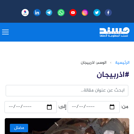
الرئيسية
›
الوسم: اذربيجان
#اذربيجان
من:
إلى:
مضلل