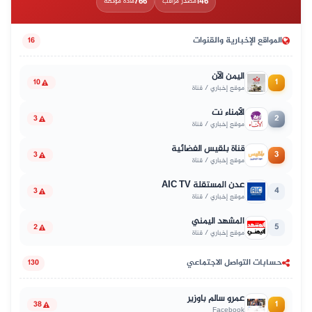
766
146
مصدر مراقب
مادة موثّقة
المواقع الإخبارية والقنوات
16
اليمن الآن
1
10
موقع إخباري / قناة
الأمناء نت
2
3
موقع إخباري / قناة
قناة بلقيس الفضائية
3
3
موقع إخباري / قناة
عدن المستقلة AIC TV
4
3
موقع إخباري / قناة
المشهد اليمني
5
2
موقع إخباري / قناة
حسابات التواصل الاجتماعي
130
عمرو سالم باوزير
1
38
Facebook