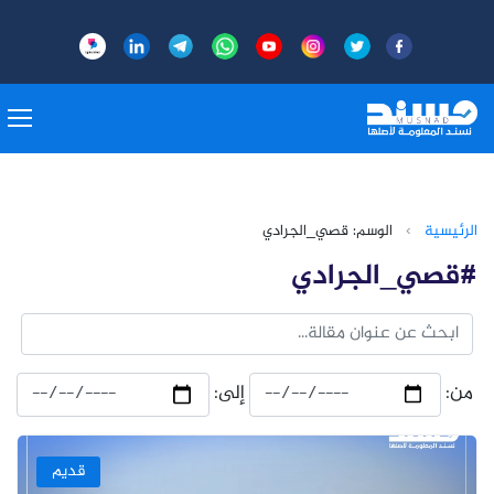
الرئيسية
›
الوسم: قصي_الجرادي
#قصي_الجرادي
من:
إلى:
قديم