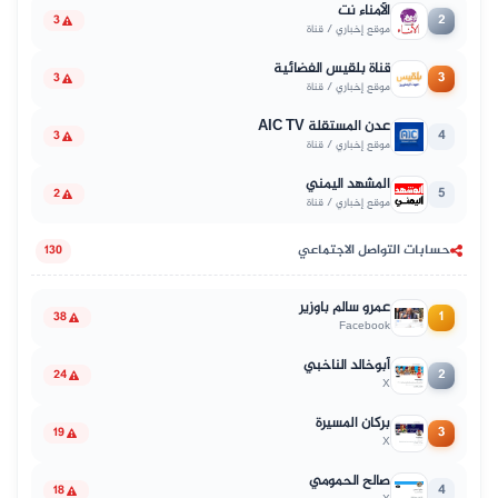
الأمناء نت
2
3
موقع إخباري / قناة
قناة بلقيس الفضائية
3
3
موقع إخباري / قناة
عدن المستقلة AIC TV
4
3
موقع إخباري / قناة
المشهد اليمني
5
2
موقع إخباري / قناة
حسابات التواصل الاجتماعي
130
عمرو سالم باوزير
1
38
Facebook
أبوخالد الناخبي
2
24
X
بركان المسيرة
3
19
X
صالح الحمومي
4
18