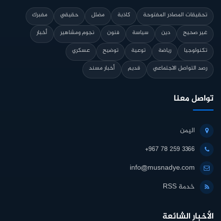
تحقيقات المصادر المفتوحة
كاذبة
مضلل
حقيقي
مفبرك
غير صحيح
دين
سياسة
فنون
نجوم ومشاهير
أخبار
تكنولوجيا
رياضة
توعية
توضيح
عسكري
رصد التواصل الاجتماعي
قديم
أخبار مسند
تواصل معنا
اليمن
+967 78 259 3366
info@musnadye.com
خدمة RSS
الأخبار الشائعة