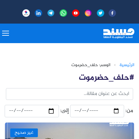
الرئيسية
›
الوسم: حلف_حضرموت
#حلف_حضرموت
من:
إلى:
غير صحيح