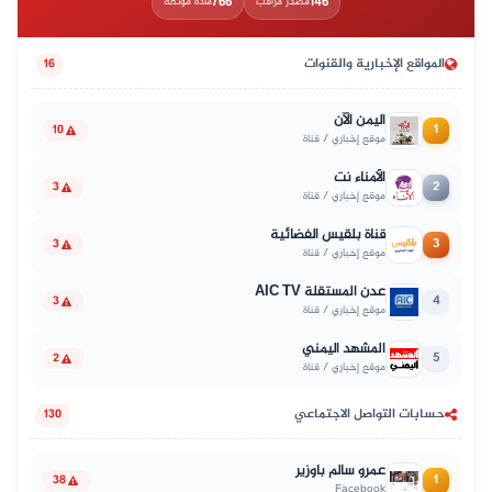
766
146
مصدر مراقب
مادة موثّقة
المواقع الإخبارية والقنوات
16
اليمن الآن
1
10
موقع إخباري / قناة
الأمناء نت
2
3
موقع إخباري / قناة
قناة بلقيس الفضائية
3
3
موقع إخباري / قناة
عدن المستقلة AIC TV
4
3
موقع إخباري / قناة
المشهد اليمني
5
2
موقع إخباري / قناة
حسابات التواصل الاجتماعي
130
عمرو سالم باوزير
1
38
Facebook