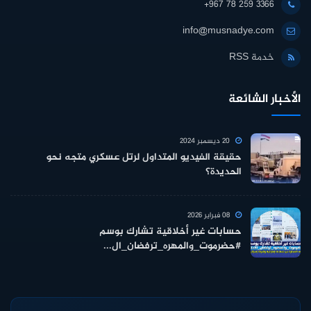
+967 78 259 3366
info@musnadye.com
خدمة RSS
الأخبار الشائعة
20 ديسمبر 2024
حقيقة الفيديو المتداول لرتل عسكري متجه نحو
الحديدة؟
08 فبراير 2026
حسابات غير أخلاقية تشارك بوسم
#حضرموت_والمهره_ترفضان_ال...