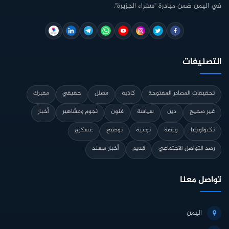
في اليمن ضمن مبادرة "سفراء الجزيرة".
التصنيفات
تحقيقات المصادر المفتوحة
كاذبة
مضلل
حقيقي
مفبرك
غير صحيح
دين
سياسة
فنون
نجوم ومشاهير
أخبار
تكنولوجيا
رياضة
توعية
توضيح
عسكري
رصد التواصل الاجتماعي
قديم
أخبار مسند
تواصل معنا
اليمن