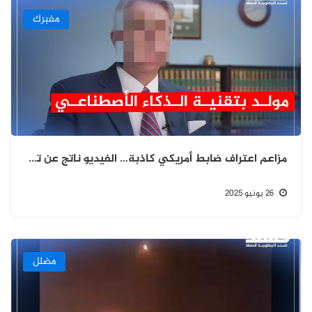
مفبرك
مزاعم اعتراف ضابط أمريكي كاذبة… الفيديو ناتج عن تزييف عميق
26 يونيو 2025
مضلل