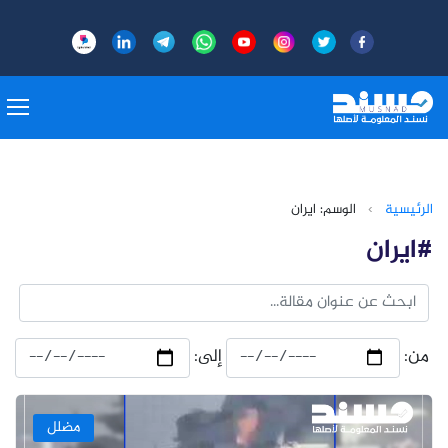
الرئيسية
›
الوسم: ايران
#ايران
من:
إلى:
مضلل