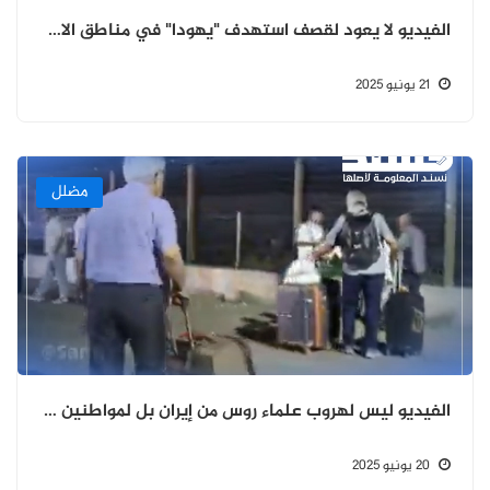
الفيديو لا يعود لقصف استهدف "يهودا" في مناطق الاحتلال، بل في لبنان
21 يونيو 2025
مضلل
الفيديو ليس لهروب علماء روس من إيران بل لمواطنين روس وصلوا إلى أرمينيا برا
20 يونيو 2025