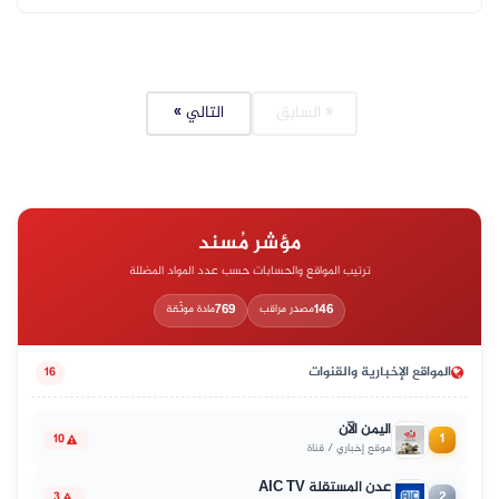
« السابق
التالي »
مؤشر مُسند
ترتيب المواقع والحسابات حسب عدد المواد المضللة
769
146
مصدر مراقب
مادة موثّقة
المواقع الإخبارية والقنوات
16
اليمن الآن
1
10
موقع إخباري / قناة
عدن المستقلة AIC TV
2
3