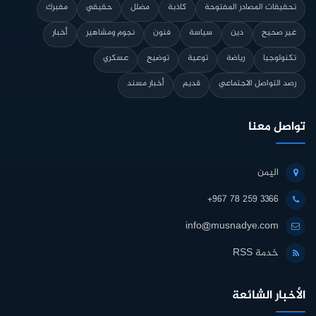
تحقيقات المصادر المفتوحة
كاذبة
مضلل
حقيقي
مفبرك
غير صحيح
دين
سياسة
فنون
نجوم ومشاهير
أخبار
تكنولوجيا
رياضة
توعية
توضيح
عسكري
رصد التواصل الاجتماعي
قديم
أخبار مسند
تواصل معنا
اليمن
+967 78 259 3366
info@musnadye.com
خدمة RSS
الأخبار الشائعة