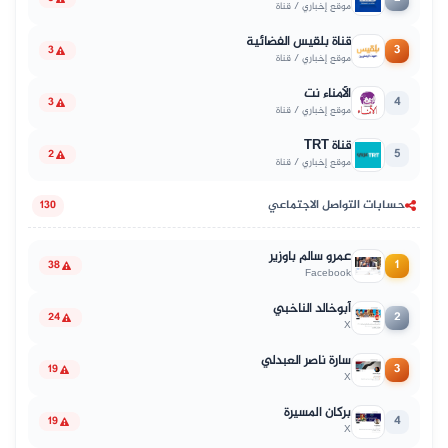
موقع إخباري / قناة
قناة بلقيس الفضائية
3
3
موقع إخباري / قناة
الأمناء نت
4
3
موقع إخباري / قناة
قناة TRT
5
2
موقع إخباري / قناة
حسابات التواصل الاجتماعي
130
عمرو سالم باوزير
1
38
Facebook
أبوخالد الناخبي
2
24
X
سارة ناصر العبدلي
3
19
X
بركان المسيرة
4
19
X