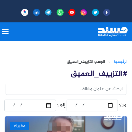
الرئيسية
›
الوسم: التزييف_العميق
#التزييف_العميق
من:
إلى:
مفبرك