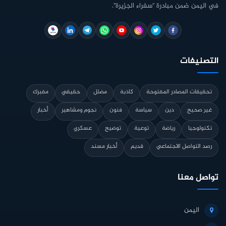
في اليمن ضمن مبادرة "سفراء الجزيرة".
التصنيفات
تحقيقات المصادر المفتوحة
كاذبة
مضلل
حقيقي
مفبرك
غير صحيح
دين
سياسة
فنون
نجوم ومشاهير
أخبار
تكنولوجيا
رياضة
توعية
توضيح
عسكري
رصد التواصل الاجتماعي
قديم
أخبار مسند
تواصل معنا
اليمن