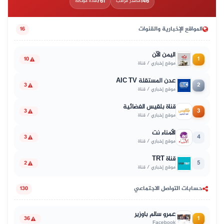
761
146
مصدر مراقب
مادة موثّقة
المواقع الإخبارية والقنوات
16
اليمن الآن
1
10
موقع إخباري / قناة
عدن المستقلة AIC TV
2
3
موقع إخباري / قناة
قناة بلقيس الفضائية
3
3
موقع إخباري / قناة
الأمناء نت
4
3
موقع إخباري / قناة
قناة TRT
5
2
موقع إخباري / قناة
حسابات التواصل الاجتماعي
130
عمرو سالم باوزير
1
36
Facebook