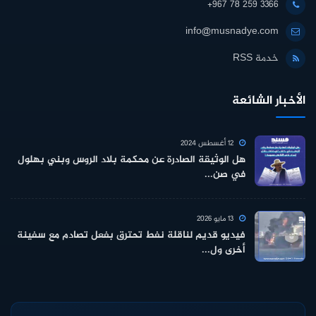
+967 78 259 3366
info@musnadye.com
خدمة RSS
الأخبار الشائعة
12 أغسطس 2024
هل الوثيقة الصادرة عن محكمة بلاد الروس وبني بهلول
في صن...
13 مايو 2026
فيديو قديم لناقلة نفط تحترق بفعل تصادم مع سفينة
أخرى ول...