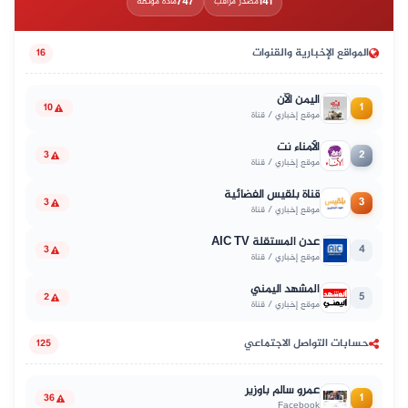
747
141
مصدر مراقب
مادة موثّقة
المواقع الإخبارية والقنوات
16
اليمن الآن
1
10
موقع إخباري / قناة
الأمناء نت
2
3
موقع إخباري / قناة
قناة بلقيس الفضائية
3
3
موقع إخباري / قناة
عدن المستقلة AIC TV
4
3
موقع إخباري / قناة
المشهد اليمني
5
2
موقع إخباري / قناة
حسابات التواصل الاجتماعي
125
عمرو سالم باوزير
1
36
Facebook