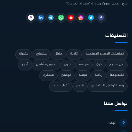
في اليمن ضمن مبادرة "سفراء الجزيرة".
التصنيفات
تحقيقات المصادر المفتوحة
كاذبة
مضلل
حقيقي
مفبرك
غير صحيح
دين
سياسة
فنون
نجوم ومشاهير
أخبار
تكنولوجيا
رياضة
توعية
توضيح
عسكري
رصد التواصل الاجتماعي
قديم
أخبار مسند
تواصل معنا
اليمن