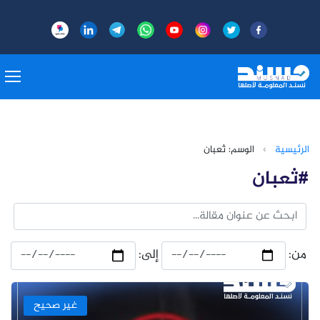
الرئيسية
›
الوسم: ثعبان
#ثعبان
من:
إلى:
غير صحيح