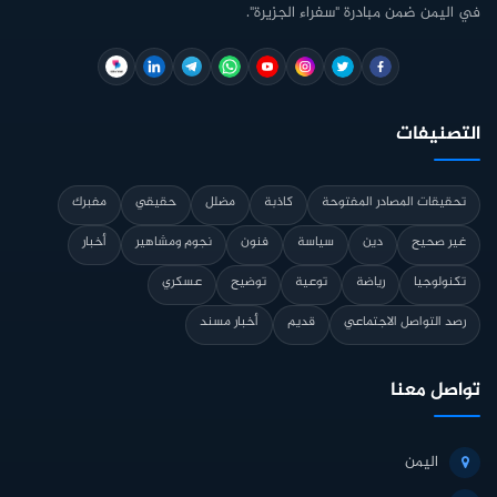
في اليمن ضمن مبادرة "سفراء الجزيرة".
التصنيفات
تحقيقات المصادر المفتوحة
كاذبة
مضلل
حقيقي
مفبرك
غير صحيح
دين
سياسة
فنون
نجوم ومشاهير
أخبار
تكنولوجيا
رياضة
توعية
توضيح
عسكري
رصد التواصل الاجتماعي
قديم
أخبار مسند
تواصل معنا
اليمن