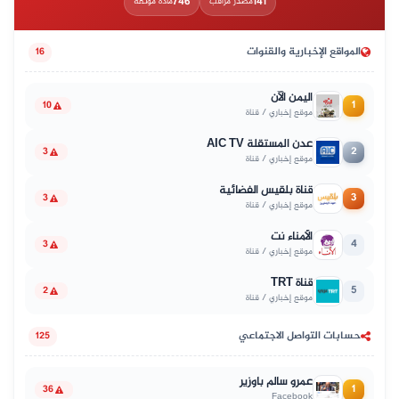
746
141
مصدر مراقب
مادة موثّقة
المواقع الإخبارية والقنوات
16
اليمن الآن
1
10
موقع إخباري / قناة
عدن المستقلة AIC TV
2
3
موقع إخباري / قناة
قناة بلقيس الفضائية
3
3
موقع إخباري / قناة
الأمناء نت
4
3
موقع إخباري / قناة
قناة TRT
5
2
موقع إخباري / قناة
حسابات التواصل الاجتماعي
125
عمرو سالم باوزير
1
36
Facebook