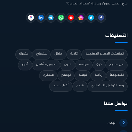
في اليمن ضمن مبادرة "سفراء الجزيرة".
التصنيفات
تحقيقات المصادر المفتوحة
كاذبة
مضلل
حقيقي
مفبرك
غير صحيح
دين
سياسة
فنون
نجوم ومشاهير
أخبار
تكنولوجيا
رياضة
توعية
توضيح
عسكري
رصد التواصل الاجتماعي
قديم
أخبار مسند
تواصل معنا
اليمن