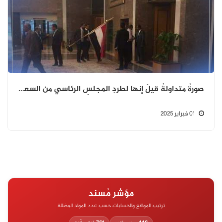
صورةٌ متداولةٌ قيلَ إنها لطردِ المجلسِ الرئاسي من السعوديةِ: هل هي حقيقةٌ أم شائعةٌ؟
01 فبراير 2025
مؤشر مُسند
ترتيب المواقع والحسابات حسب عدد المواد المضللة