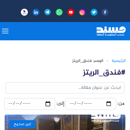
الرئيسية
›
الوسم: فندق_الريتز
#فندق_الريتز
من:
إلى:
غير صحيح