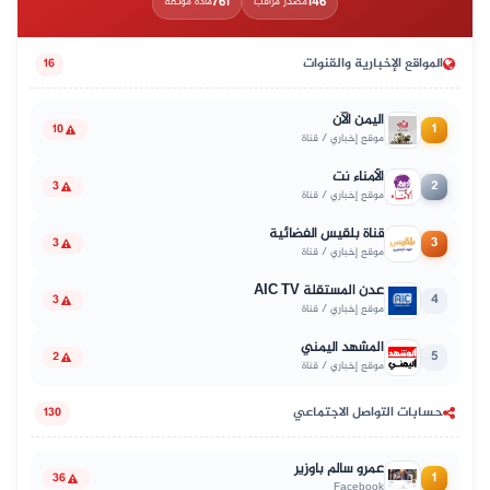
761
146
مصدر مراقب
مادة موثّقة
المواقع الإخبارية والقنوات
16
اليمن الآن
1
10
موقع إخباري / قناة
الأمناء نت
2
3
موقع إخباري / قناة
قناة بلقيس الفضائية
3
3
موقع إخباري / قناة
عدن المستقلة AIC TV
4
3
موقع إخباري / قناة
المشهد اليمني
5
2
موقع إخباري / قناة
حسابات التواصل الاجتماعي
130
عمرو سالم باوزير
1
36
Facebook