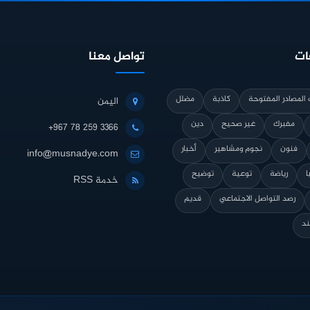
ات
تواصل معنا
المصادر المفتوحة
كاذبة
مضلل
اليمن
مفبرك
غير صحيح
دين
+967 78 259 3366
فنون
نجوم ومشاهير
أخبار
info@musnadye.com
ا
رياضة
توعية
توضيح
خدمة RSS
رصد التواصل الاجتماعي
قديم
ند