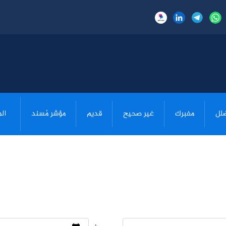
لل
مفبرك
غير صحيح
قديم
مؤشر مُسند
ال