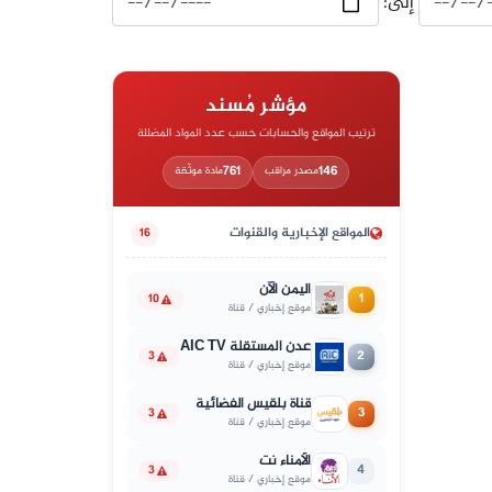
إلى:
مؤشر مُسند
ترتيب المواقع والحسابات حسب عدد المواد المضللة
761
146
مصدر مراقب
مادة موثّقة
المواقع الإخبارية والقنوات
16
اليمن الآن
1
10
موقع إخباري / قناة
عدن المستقلة AIC TV
2
3
موقع إخباري / قناة
قناة بلقيس الفضائية
3
3
موقع إخباري / قناة
الأمناء نت
4
3
موقع إخباري / قناة