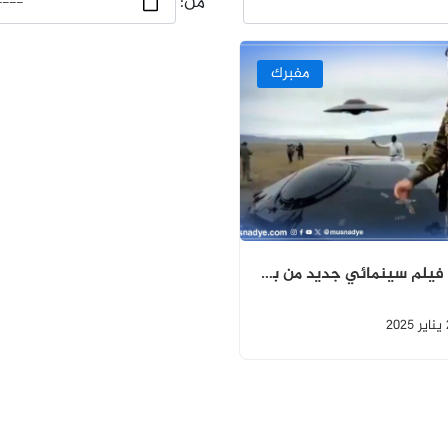
من:
مفبرك
إنتاج فيلم سينمائي جديد من بطولة يحيى سريع ماحقيقة ذالك؟