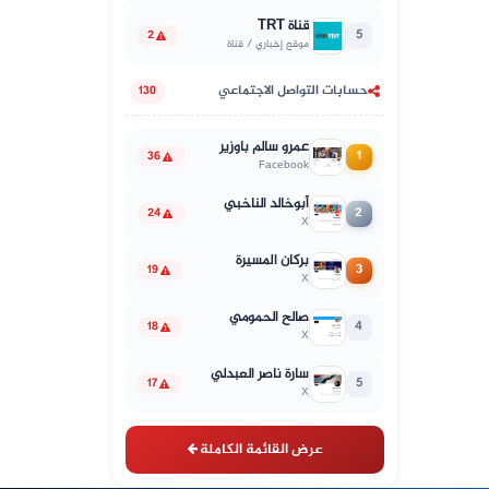
قناة TRT
5
2
موقع إخباري / قناة
حسابات التواصل الاجتماعي
130
عمرو سالم باوزير
1
36
Facebook
أبوخالد الناخبي
2
24
X
بركان المسيرة
3
19
X
صالح الحمومي
4
18
X
سارة ناصر العبدلي
5
17
X
عرض القائمة الكاملة